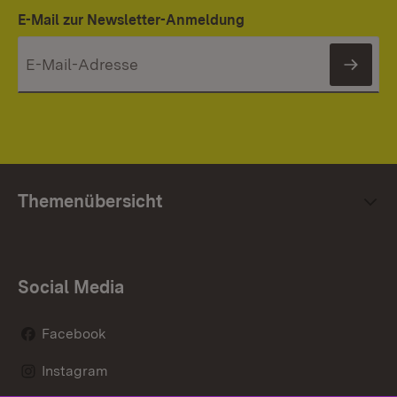
E-Mail zur Newsletter-Anmeldung
News
Themenübersicht
Social Media
Facebook
Instagram