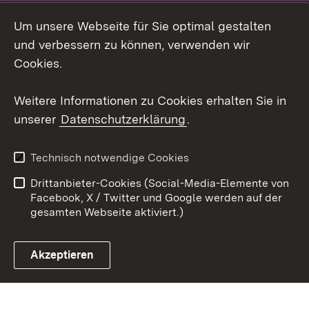
LinkedIn
Um unsere Webseite für Sie optimal gestalten
Mastodon
und verbessern zu können, verwenden wir
Cookies.
Youtube
Weitere Informationen zu Cookies erhalten Sie in
Zum 
unserer
Datenschutzerklärung
.
Kontakt
Datenschutz
Erklärung zur
Benutzungshinweise
Technisch notwendige Cookies
Barrierefreiheit
Drittanbieter-Cookies (Social-Media-Elemente von
Impressum
Cookies
Facebook, X / Twitter und Google werden auf der
gesamten Webseite aktiviert.)
Akzeptieren
Link zum Landesportal