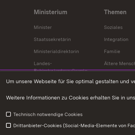
Ministerium
Themen
Minister
Soziales
Staatssekretärin
Integration
Ministerialdirektorin
Familie
Landes-
Ältere Mensc
Behindertenbeauftragte
Menschen mi
Um unsere Webseite für Sie optimal gestalten und v
Bürgerreferent
Behinderung
Karriere
Bürgerengag
Weitere Informationen zu Cookies erhalten Sie in un
Anfahrt
Gesundheit &
Technisch notwendige Cookies
Drittanbieter-Cookies (Social-Media-Elemente von Fac