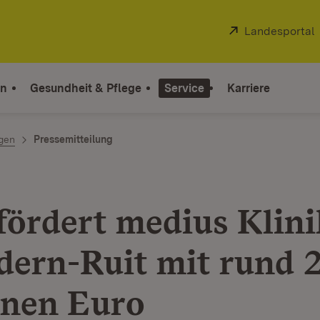
Extern:
Landesportal
on
Gesundheit & Pflege
Service
Karriere
ngen
Pressemitteilung
fördert medius Klini
ldern-Ruit mit rund 
onen Euro