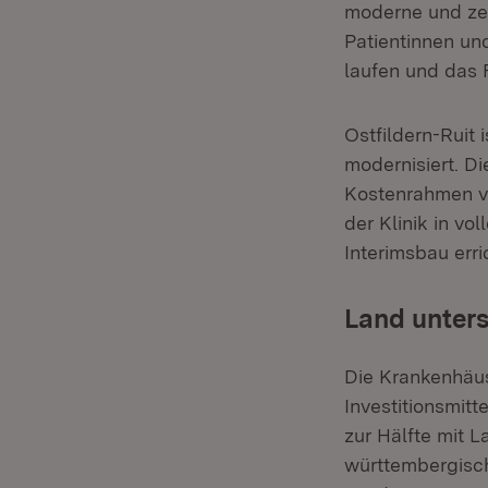
moderne und ze
Patientinnen und
laufen und das
Ostfildern-Ruit 
modernisiert. D
Kostenrahmen vo
der Klinik in vo
Interimsbau erri
Land unter
Die Krankenhäus
Investitionsmitt
zur Hälfte mit 
württembergisch