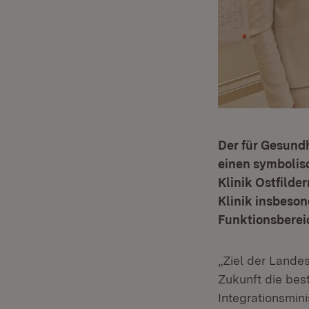
Der für Gesundh
einen symbolis
Klinik Ostfilde
Klinik insbeso
Funktionsberei
„Ziel der Lande
Zukunft die bes
Integrationsmin