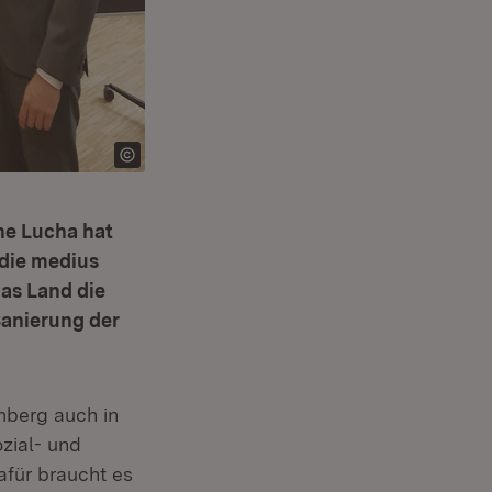
ne Lucha hat
 die medius
das Land die
Sanierung der
mberg auch in
zial- und
afür braucht es