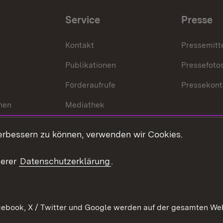
Service
Presse
Kontakt
Pressemitt
Publikationen
Pressefoto
Förderaufrufe
Pressekont
hen
Mediathek
t
Veranstaltungen
erbessern zu können, verwenden wir Cookies.
en
RSS
ement
serer
Datenschutzerklärung
.
 Pflege
ebook, X / Twitter und Google werden auf der gesamten Webs