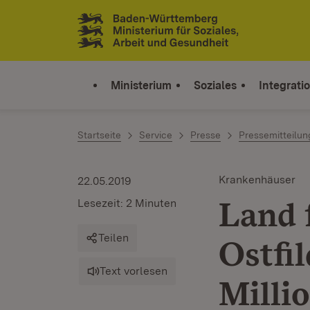
Zum Inhalt springen
Link zur Startseite
Ministerium
Soziales
Integrati
Startseite
Service
Presse
Pressemitteilu
Krankenhäuser
22.05.2019
Land 
Lesezeit: 2 Minuten
Teilen
Ostfi
Text vorlesen
Milli