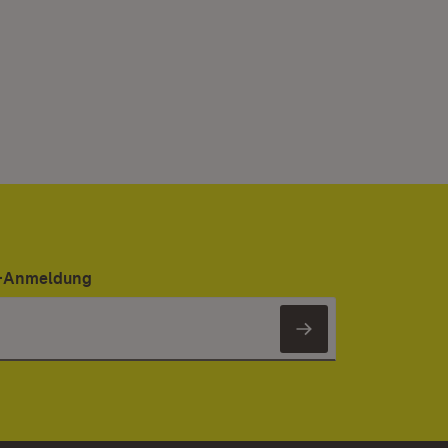
er-Anmeldung
Newsletter 