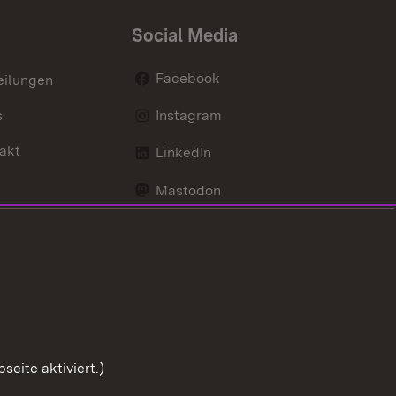
Social Media
Facebook
eilungen
s
Instagram
akt
LinkedIn
Mastodon
Youtube
eite aktiviert.)
Zum Sei