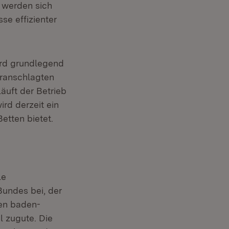
 werden sich
se effizienter
wird grundlegend
eranschlagten
äuft der Betrieb
ird derzeit ein
etten bietet.
le
Bundes bei, der
den baden-
l zugute. Die