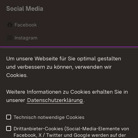
Social Media
Facebook
Instagram
LinkedIn
Um unsere Webseite für Sie optimal gestalten
Mastodon
und verbessern zu können, verwenden wir
Cookies.
Youtube
Weitere Informationen zu Cookies erhalten Sie in
Zum 
unserer
Datenschutzerklärung
.
Kontakt
Datenschutz
Erklärung zur
Benutzungshinweise
Technisch notwendige Cookies
Barrierefreiheit
Drittanbieter-Cookies (Social-Media-Elemente von
Impressum
Cookies
Facebook, X / Twitter und Google werden auf der