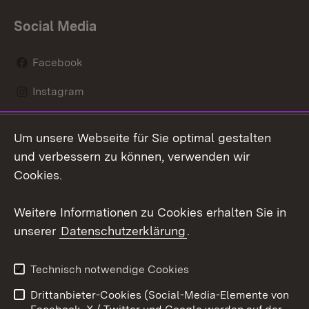
Social Media
Facebook
Instagram
LinkedIn
Um unsere Webseite für Sie optimal gestalten
Mastodon
und verbessern zu können, verwenden wir
Cookies.
Youtube
Weitere Informationen zu Cookies erhalten Sie in
Zum 
unserer
Datenschutzerklärung
.
Kontakt
Datenschutz
Erklärung zur
Benutzungshinweise
Technisch notwendige Cookies
Barrierefreiheit
Drittanbieter-Cookies (Social-Media-Elemente von
Impressum
Cookies