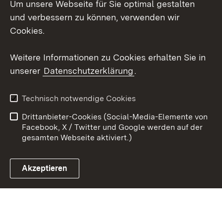
Um unsere Webseite für Sie optimal gestalten
Mastodon
und verbessern zu können, verwenden wir
Cookies.
Youtube
Weitere Informationen zu Cookies erhalten Sie in
Zum 
unserer
Datenschutzerklärung
.
Kontakt
Datenschutz
Erklärung zur
Benutzungshinweise
Technisch notwendige Cookies
Barrierefreiheit
Drittanbieter-Cookies (Social-Media-Elemente von
Impressum
Cookies
Facebook, X / Twitter und Google werden auf der
gesamten Webseite aktiviert.)
Akzeptieren
Link zum Landesportal