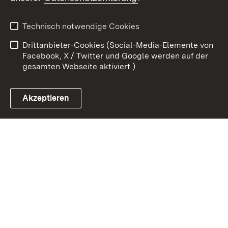
Kontakt
Datenschutz
Erklärung zur
Benutzungshinweise
Technisch notwendige Cookies
Barrierefreiheit
Drittanbieter-Cookies (Social-Media-Elemente von
Impressum
Cookies
Facebook, X / Twitter und Google werden auf der
gesamten Webseite aktiviert.)
Akzeptieren
Link zum Landesportal