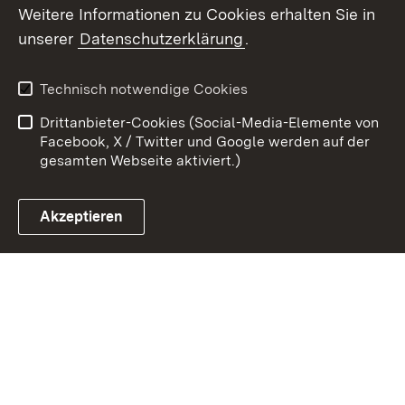
Weitere Informationen zu Cookies erhalten Sie in
Zum 
unserer
Datenschutzerklärung
.
Kontakt
Datenschutz
Erklärung zur
Benutzungshinweise
Technisch notwendige Cookies
Barrierefreiheit
Drittanbieter-Cookies (Social-Media-Elemente von
Impressum
Cookies
Facebook, X / Twitter und Google werden auf der
gesamten Webseite aktiviert.)
Akzeptieren
Link zum Landesportal