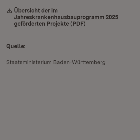
Download:
Übersicht der im
Jahreskrankenhausbauprogramm 2025
geförderten Projekte (PDF)
(Öffnet in neuem Fen
Quelle:
Staatsministerium Baden-Württemberg