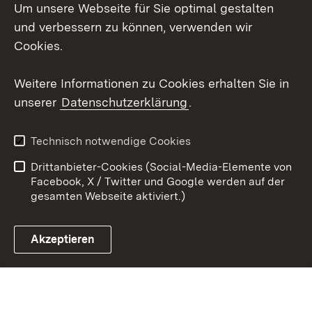
Um unsere Webseite für Sie optimal gestalten
Mastodon
und verbessern zu können, verwenden wir
Cookies.
Youtube
Weitere Informationen zu Cookies erhalten Sie in
Zum 
unserer
Datenschutzerklärung
.
Kontakt
Datenschutz
Erklärung zur
Benutzungshinweise
Technisch notwendige Cookies
Barrierefreiheit
Drittanbieter-Cookies (Social-Media-Elemente von
Impressum
Cookies
Facebook, X / Twitter und Google werden auf der
gesamten Webseite aktiviert.)
Akzeptieren
Link zum Landesportal