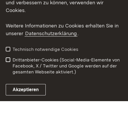
und verbessern zu können, verwenden wir
Cookies.
Youtube
Weitere Informationen zu Cookies erhalten Sie in
Zum 
unserer
Datenschutzerklärung
.
Kontakt
Datenschutz
Erklärung zur
Benutzungshinweise
Technisch notwendige Cookies
Barrierefreiheit
Drittanbieter-Cookies (Social-Media-Elemente von
Impressum
Cookies
Facebook, X / Twitter und Google werden auf der
gesamten Webseite aktiviert.)
Akzeptieren
Link zum Landesportal