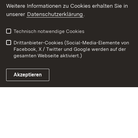
Weitere Informationen zu Cookies erhalten Sie in
Zum 
unserer
Datenschutzerklärung
.
Kontakt
Datenschutz
Erklärung zur
Benutzungshinweise
Technisch notwendige Cookies
Barrierefreiheit
Drittanbieter-Cookies (Social-Media-Elemente von
Impressum
Cookies
Facebook, X / Twitter und Google werden auf der
gesamten Webseite aktiviert.)
Akzeptieren
Link zum Landesportal