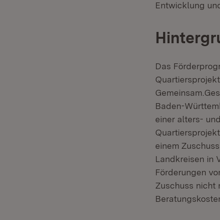
Entwicklung un
Hintergr
Das Förderprog
Quartiersprojekt
Gemeinsam.Gesta
Baden-Württembe
einer alters- u
Quartiersprojek
einem Zuschuss 
Landkreisen in 
Förderungen von
Zuschuss nicht n
Beratungskoste