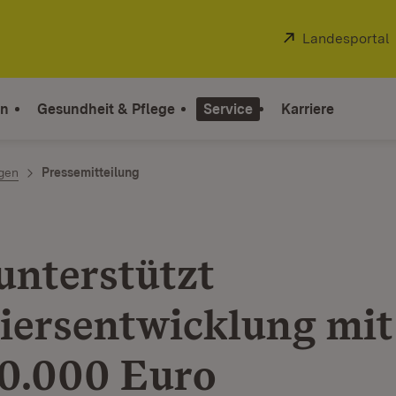
Extern:
Landesportal
on
Gesundheit & Pflege
Service
Karriere
ngen
Pressemitteilung
unterstützt
iersentwicklung mi
50.000 Euro