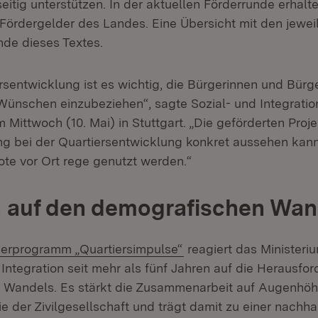
eitig unterstützen. In der aktuellen Förderrunde erhal
 Fördergelder des Landes. Eine Übersicht mit den jew
nde dieses Textes.
rsentwicklung ist es wichtig, die Bürgerinnen und Bürge
Wünschen einzubeziehen“, sagte Sozial- und Integratio
ittwoch (10. Mai) in Stuttgart. „Die geförderten Proje
ng bei der Quartiersentwicklung konkret aussehen kann.
te vor Ort rege genutzt werden.“
 auf den demografischen Wan
rn:
(Öffnet in neuem Fenst
erprogramm „Quartiersimpulse“
reagiert das Ministeriu
Integration seit mehr als fünf Jahren auf die Herausfo
 Wandels. Es stärkt die Zusammenarbeit auf Augenhö
der Zivilgesellschaft und trägt damit zu einer nachha