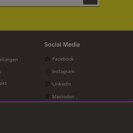
Newsletter 
Social Media
Facebook
eilungen
s
Instagram
akt
LinkedIn
Mastodon
Youtube