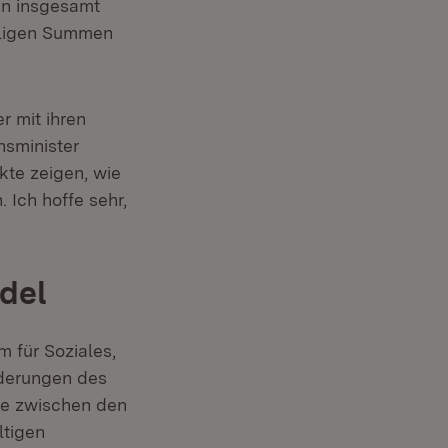
ten insgesamt
eiligen Summen
r mit ihren
nsminister
kte zeigen, wie
 Ich hoffe sehr,
del
er)
m für Soziales,
rderungen des
he zwischen den
ltigen