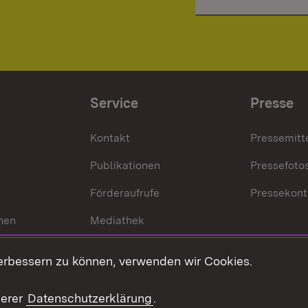
Service
Presse
Kontakt
Pressemitt
Publikationen
Pressefoto
Förderaufrufe
Pressekont
hen
Mediathek
t
Veranstaltungen
erbessern zu können, verwenden wir Cookies.
en
RSS
ement
serer
Datenschutzerklärung
.