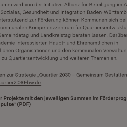
mm wird von der Initiative Allianz für Beteiligung im 
r Soziales, Gesundheit und Integration Baden-Württem
Unterstützend zur Förderung können Kommunen sich be
mmunalen Kompetenzzentrum für Quartiersentwicklu
Gemeindetag und Landkreistag beraten lassen. Darüber
ademie interessierten Haupt- und Ehrenamtlichen in
ftlichen Organisationen und den kommunalen Verwaltu
n zu Quartiersentwicklung und weiteren Themen an.
nen zur Strategie „Quartier 2030 – Gemeinsam.Gestalten.
(Öffnet in neuem Fenster)
artier2030-bw.de
.
er Projekte mit den jeweiligen Summen im Förderpr
mpulse“ (PDF)
(Öffnet in neuem Fenster)