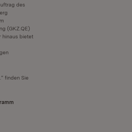
Auftrag des
berg
im
ng (GKZ.QE)
 hinaus bietet
ngen
“ finden Sie
ogramm