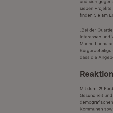
und sich gegens
sieben Projekte
finden Sie am E
„Bei der Quartie
Interessen und 
Manne Lucha am M
Bürgerbeteiligu
dass die Angebo
Reaktion
Exte
Mit dem
Förd
Gesundheit und 
demografischen
Kommunen sowie 