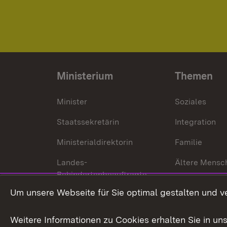
Ministerium
Themen
Minister
Soziales
Staatssekretärin
Integration
Ministerialdirektorin
Familie
Landes-
Ältere Mensc
Behindertenbeauftragte
Menschen mi
Um unsere Webseite für Sie optimal gestalten und v
Bürgerreferent
Behinderung
Karriere
Bürgerengag
Weitere Informationen zu Cookies erhalten Sie in un