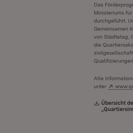
Das Förderprogra
Ministeriums fü
durchgeführt. 
Gemeinsamen Ko
von Städtetag, 
die Quartiersak
zivilgesellscha
Qualifizierunge
Alle Informatio
Extern:
unter
www.qu
Download:
Übersicht d
„Quartiersi