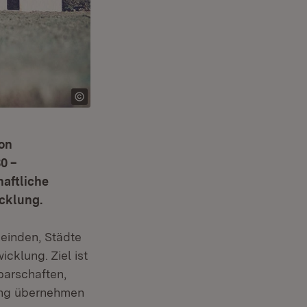
on
30 –
aftliche
icklung.
einden, Städte
cklung. Ziel ist
barschaften,
tung übernehmen