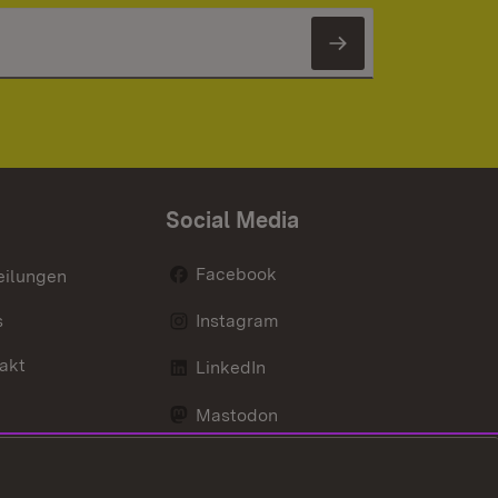
Newsletter 
Social Media
Facebook
eilungen
s
Instagram
akt
LinkedIn
Mastodon
Youtube