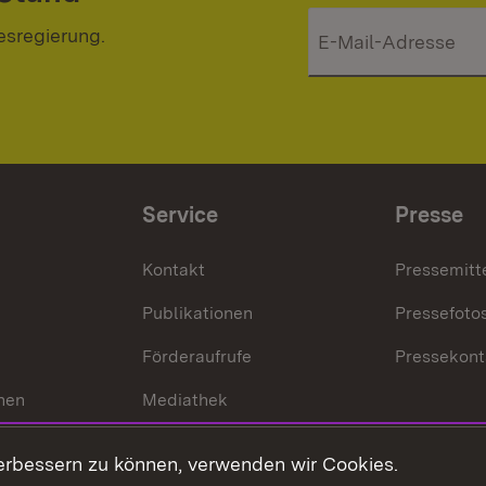
esregierung.
Service
Presse
Kontakt
Pressemitt
Publikationen
Pressefoto
Förderaufrufe
Pressekont
hen
Mediathek
t
Veranstaltungen
erbessern zu können, verwenden wir Cookies.
en