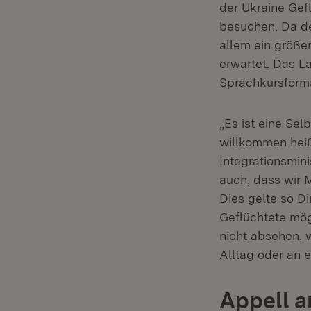
der Ukraine Gef
besuchen. Da de
allem ein größer
erwartet. Das L
Sprachkursformat
„Es ist eine Sel
willkommen heiß
Integrationsmini
auch, dass wir 
Dies gelte so D
Geflüchtete mögl
nicht absehen, 
Alltag oder an 
Appell a