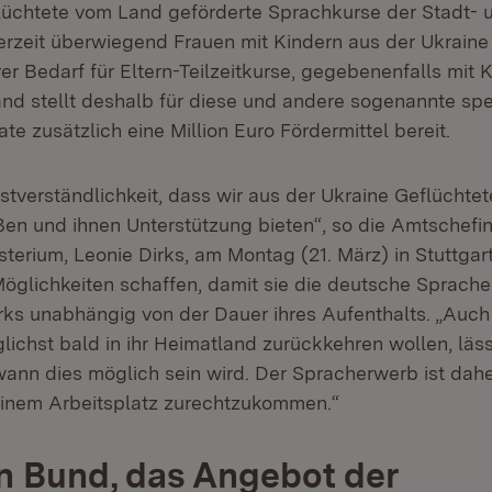
lüchtete vom Land geförderte Sprachkurse der Stadt- 
rzeit überwiegend Frauen mit Kindern aus der Ukraine f
er Bedarf für Eltern-Teilzeitkurse, gegebenenfalls mit 
and stellt deshalb für diese und andere sogenannte spe
e zusätzlich eine Million Euro Fördermittel bereit.
bstverständlichkeit, dass wir aus der Ukraine Geflüchtet
en und ihnen Unterstützung bieten“, so die Amtschefin
sterium, Leonie Dirks, am Montag (21. März) in Stuttgar
Möglichkeiten schaffen, damit sie die deutsche Sprache
irks unabhängig von der Dauer ihres Aufenthalts. „Auch
ichst bald in ihr Heimatland zurückkehren wollen, läss
wann dies möglich sein wird. Der Spracherwerb ist dahe
einem Arbeitsplatz zurechtzukommen.“
n Bund, das Angebot der