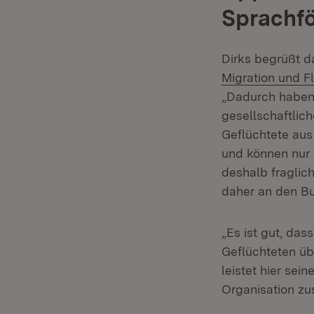
Sprachf
Dirks begrüßt d
Migration und F
„Dadurch haben 
gesellschaftlic
Geflüchtete aus
und können nur
deshalb fraglic
daher an den B
„Es ist gut, da
Geflüchteten üb
leistet hier sei
Organisation zu