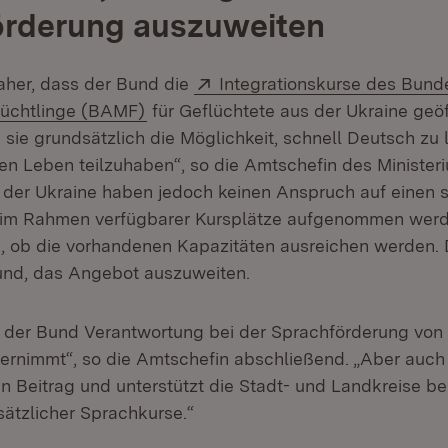
örderung auszuweiten
Extern:
aher, dass der Bund die
Integrationskurse des Bund
(Öffnet in neuem Fenster)
lüchtlinge (BAMF)
für Geflüchtete aus der Ukraine geöf
sie grundsätzlich die Möglichkeit, schnell Deutsch zu
hen Leben teilzuhaben“, so die Amtschefin des Minister
 der Ukraine haben jedoch keinen Anspruch auf einen 
 im Rahmen verfügbarer Kursplätze aufgenommen werde
h, ob die vorhandenen Kapazitäten ausreichen werden. D
und, das Angebot auszuweiten.
ss der Bund Verantwortung bei der Sprachförderung von
ernimmt“, so die Amtschefin abschließend. „Aber auc
nen Beitrag und unterstützt die Stadt- und Landkreise be
sätzlicher Sprachkurse.“