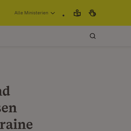
(Öffnet in neuem Fenster)
Alle Ministerien
nd
sen
kraine