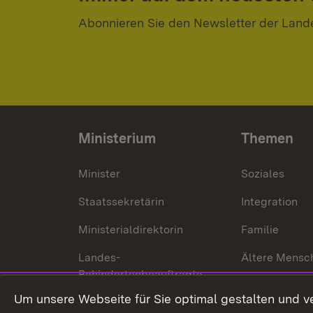
Abonnieren Sie den Newsletter der Land
Ministerium
Themen
Minister
Soziales
Staatssekretärin
Integration
Ministerialdirektorin
Familie
Landes-
Ältere Mensc
Behindertenbeauftragte
Menschen mi
Um unsere Webseite für Sie optimal gestalten und v
Bürgerreferent
Behinderung