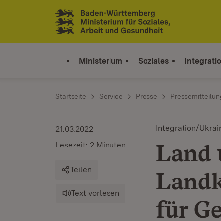
Zum Inhalt springen
Link zur Startseite
Ministerium
Soziales
Integrati
Startseite
Service
Presse
Pressemitteilu
Integration/Ukrai
21.03.2022
Land 
Lesezeit: 2 Minuten
Teilen
Landk
Text vorlesen
für G