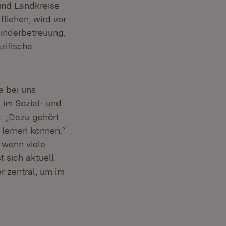
und Landkreise
liehen, wird vor
Kinderbetreuung,
zifische
e bei uns
 im Sozial- und
t. „Dazu gehört
 lernen können.“
 wenn viele
t sich aktuell
r zentral, um im