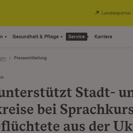
Extern:
Landesportal
on
Gesundheit & Pflege
Service
Karriere
ngen
Pressemitteilung
ne
unterstützt Stadt- u
reise bei Sprachkur
eflüchtete aus der U