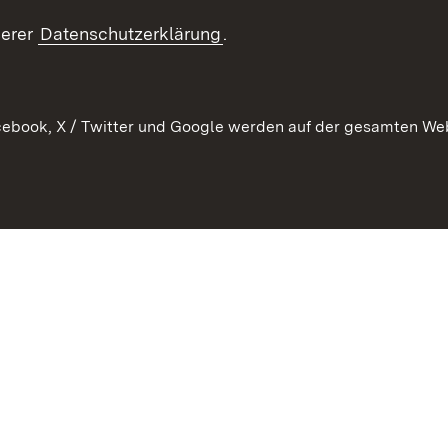
RSS
ement
serer
Datenschutzerklärung
.
 Pflege
ebook, X / Twitter und Google werden auf der gesamten Webs
Kontakt
Datenschutz
Erklärung zur Barrierefreiheit