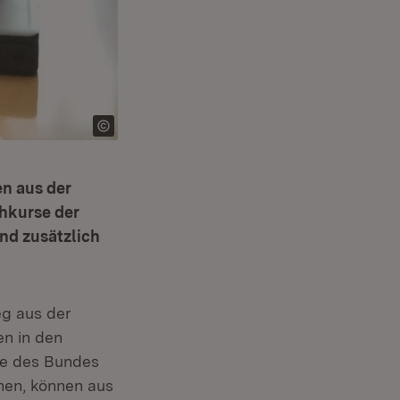
n aus der
hkurse der
nd zusätzlich
eg aus der
en in den
se des Bundes
ehen, können aus