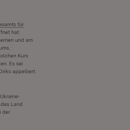
esamts für
fnet hat.
 lernen und am
iums.
solchen Kurs
n. Es sei
irks appelliert
 Ukraine-
h das Land
i der