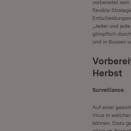
vorbereitet sein
flexible Strateg
Entscheidungen 
„Jeder und jede 
glimpflich durc
und in Bussen u
Vorberei
Herbst
Surveillance
:
Auf einer gesich
Virus in welche
können. Dazu geh
allem im Bere