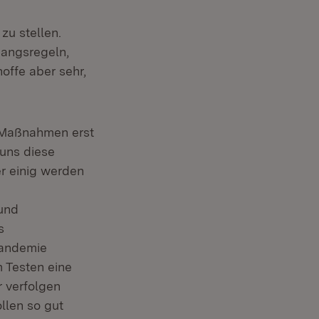
em Fenster)
zu stellen.
angsregeln,
offe aber sehr,
 Maßnahmen erst
 uns diese
r einig werden
 und
s
Pandemie
 Testen eine
r verfolgen
llen so gut