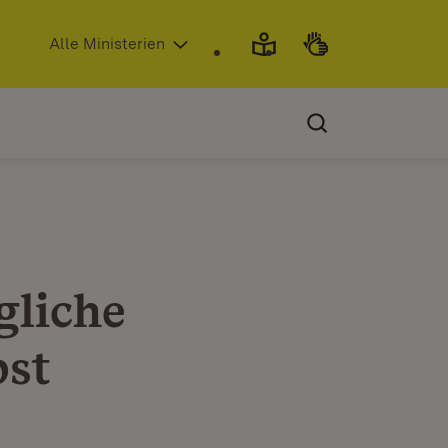
(Öffnet in neuem Fenster)
Alle Ministerien
gliche
bst