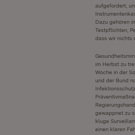
aufgefordert, u
Instrumentenka
Dazu gehören i
Testpflichten, 
dass wir nichts
Gesundheitsmin
im Herbst zu tre
Woche in der So
und der Bund n
Infektionsschut
Präventivmaßnah
Regierungshande
gewappnet zu s
kluge Surveillan
einen klaren Fa