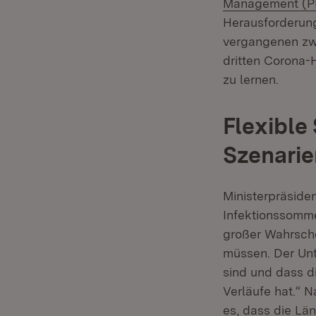
Management (PDF
Herausforderun
vergangenen zwe
dritten Corona-
zu lernen.
Flexible
Szenarie
Ministerpräside
Infektionssomme
großer Wahrsche
müssen. Der Unt
sind und dass d
Verläufe hat.“ 
es, dass die L