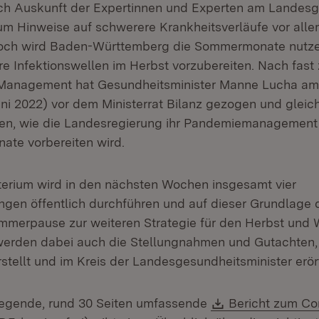
ach Auskunft der Expertinnen und Experten am Landes
um Hinweise auf schwerere Krankheitsverläufe vor alle
och wird Baden-Württemberg die Sommermonate nutzen
re Infektionswellen im Herbst vorzubereiten. Nach fast
Management hat Gesundheitsminister Manne Lucha am
ni 2022) vor dem Ministerrat Bilanz gezogen und gleich
en, wie die Landesregierung ihr Pandemiemanagement 
te vorbereiten wird.
terium wird in den nächsten Wochen insgesamt vier
gen öffentlich durchführen und auf dieser Grundlage 
mmerpause zur weiteren Strategie für den Herbst und W
werden dabei auch die Stellungnahmen und Gutachten, 
tellt und im Kreis der Landesgesundheitsminister erör
Download:
liegende, rund 30 Seiten umfassende
Bericht zum Co