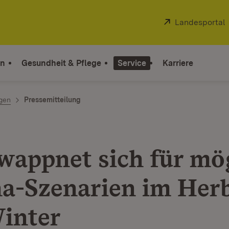
Extern:
Landesportal
on
Gesundheit & Pflege
Service
Karriere
ngen
Pressemitteilung
wappnet sich für mö
a-Szenarien im Her
inter