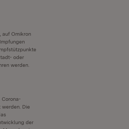
, auf Omikron
h Impfungen
Impfstützpunkte
tadt- oder
hren werden.
s Corona-
t werden. Die
das
ntwicklung der