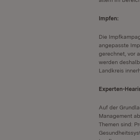
Impfen:
Die Impfkampagn
angepasste Impf
gerechnet, vor 
werden deshalb 
Landkreis inner
Experten-Heari
Auf der Grundl
Management ab H
Themen sind: P
Gesundheitssys