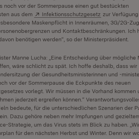
ns noch vor der Sommerpause einen gut bestückten
Extern:
(Öffnet in neu
sten aus dem
Infektionsschutzgesetz
zur Verfügung 
nsbesondere Maskenpflicht in Innenräumen, 3G/2G-Zug
Personenobergrenzen und Kontaktbeschränkungen. Ich h
 davon benötigen werden“, so der Ministerpräsident.
ister Manne Lucha: „Eine Entscheidung über mögliche
ffen, wäre schlicht zu spät. Ich hoffe deshalb, dass wir
ndersitzung der Gesundheitsministerinnen und -ministe
och vor der Sommerpause die Eckpunkte des neuen
zgesetzes vorlegt. Wir müssen in die Vorhand kommen
men jederzeit ergreifen können.“ Verantwortungsvolle
ln bedeute, für die unterschiedlichen Szenarien der 
ein. Dazu gehöre neben mehr Impfungen und gezieltem
ce-Strategie, um das Virus stets im Blick zu haben. „Wi
hrplan für den nächsten Herbst und Winter. Denn wir wo