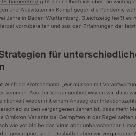
(Öffnet in neuem Fenster)
, barrierefrei)
gibt einen Überblick über die wichtigs
gen und Aktivitäten im Kampf gegen die Pandemie wäh
i Jahre in Baden-Württemberg. Gleichzeitig heißt es n
Herbst vorzubereiten und aus den Erfahrungen der letz
 Strategien für unterschiedlich
n
nt Winfried Kretschmann: „Wir müssen mit Verantwortu
r kommen. Aus der Vergangenheit wissen wir, dass wir
inlichkeit wieder mit einem Anstieg der Infektionszah
erschied zu den vergangenen Jahren ist, dass mehr M
ie Omikron-Variante bei Geimpften in der Regel selten
Nach wie vor bleibe das Virus aber unberechenbar. Umso
änder gewappnet sind. „Deshalb haben wir vergangene