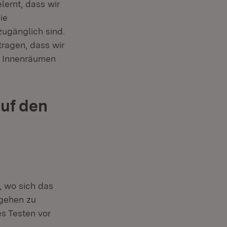
lernt, dass wir
ie
zugänglich sind.
tragen, dass wir
n Innenräumen
uf den
n, wo sich das
rgehen zu
es Testen vor