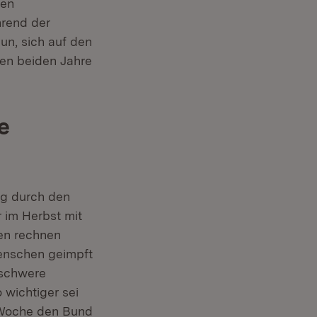
ten
rend der
un, sich auf den
ten beiden Jahre
e
ng durch den
 im Herbst mit
len rechnen
enschen geimpft
 schwere
 wichtiger sei
 Woche den Bund