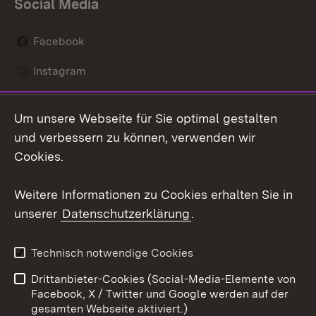
Social Media
Facebook
Instagram
LinkedIn
Um unsere Webseite für Sie optimal gestalten
Mastodon
und verbessern zu können, verwenden wir
Cookies.
Youtube
Weitere Informationen zu Cookies erhalten Sie in
Zum 
unserer
Datenschutzerklärung
.
Kontakt
Datenschutz
Erklärung zur
Benutzungshinweise
Technisch notwendige Cookies
Barrierefreiheit
Drittanbieter-Cookies (Social-Media-Elemente von
Impressum
Cookies
Facebook, X / Twitter und Google werden auf der
gesamten Webseite aktiviert.)