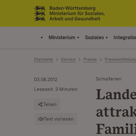
Zum Inhalt springen
Link zur Startseite
Ministerium
Soziales
Integrati
Startseite
Service
Presse
Pressemitteilu
Schulferien
03.08.2012
Lande
Lesezeit: 3 Minuten
Teilen
attra
Text vorlesen
Famil