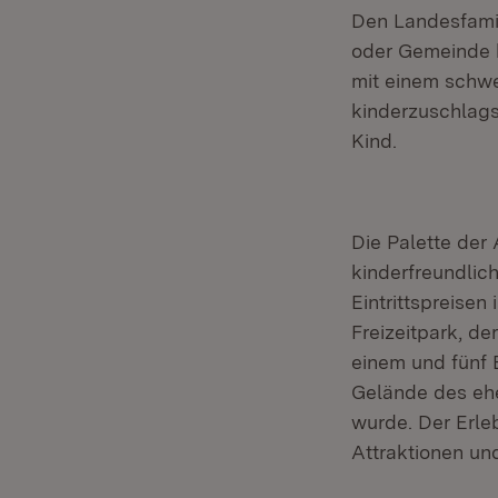
Den Landesfamil
oder Gemeinde b
mit einem schwe
kinderzuschlags
Kind.
Die Palette der 
kinderfreundlich
Eintrittspreisen
Freizeitpark, d
einem und fünf E
Gelände des ehe
wurde. Der Erle
Attraktionen un