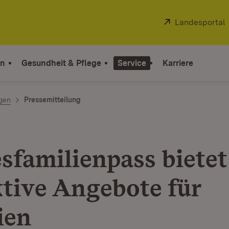
Extern:
Landesportal
on
Gesundheit & Pflege
Service
Karriere
ngen
Pressemitteilung
sfamilienpass bietet
ktive Angebote für
ien