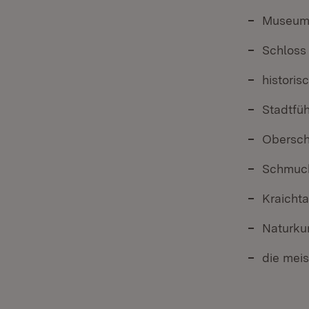
Museum 
Schloss
historis
Stadtfü
Obersch
Schmuc
Kraicht
Naturku
die mei