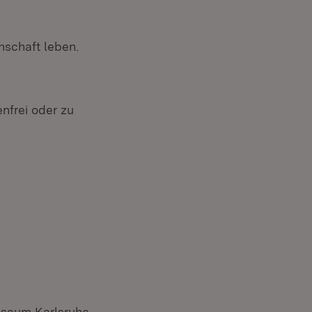
nschaft leben.
nfrei oder zu
seum Karlsruhe,