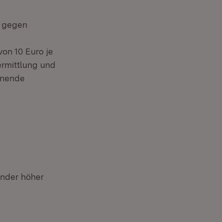
e gegen
on 10 Euro je
ermittlung und
nnende
,
inder höher