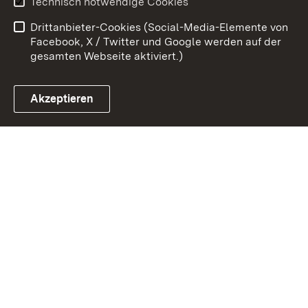
Technisch notwendige Cookies
Barrierefreiheit
Drittanbieter-Cookies (Social-Media-Elemente von
Impressum
Cookies
Facebook, X / Twitter und Google werden auf der
gesamten Webseite aktiviert.)
Akzeptieren
Link zum Landesportal