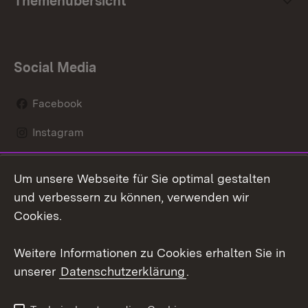
Themenübersicht
Social Media
Facebook
Instagram
LinkedIn
Um unsere Webseite für Sie optimal gestalten
Mastodon
und verbessern zu können, verwenden wir
Cookies.
Youtube
Weitere Informationen zu Cookies erhalten Sie in
Zum 
unserer
Datenschutzerklärung
.
Kontakt
Datenschutz
Erklärung zur
Benutzungshinweise