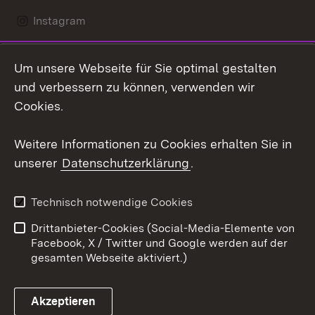
Instagram
LinkedIn
Um unsere Webseite für Sie optimal gestalten
Mastodon
und verbessern zu können, verwenden wir
Cookies.
Youtube
Weitere Informationen zu Cookies erhalten Sie in
Zum 
unserer
Datenschutzerklärung
.
Kontakt
Datenschutz
Erklärung zur
Benutzungshinweise
Technisch notwendige Cookies
Barrierefreiheit
Drittanbieter-Cookies (Social-Media-Elemente von
Impressum
Cookies
Facebook, X / Twitter und Google werden auf der
gesamten Webseite aktiviert.)
Akzeptieren
Link zum Landesportal