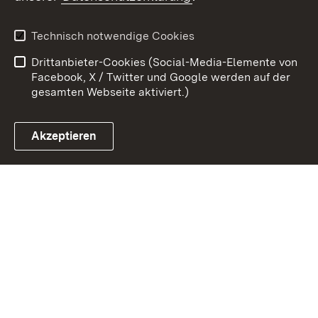
Kontakt
Datenschutz
Erklärung zur
Benutzungshinweise
Technisch notwendige Cookies
Barrierefreiheit
Drittanbieter-Cookies (Social-Media-Elemente von
Impressum
Cookies
Facebook, X / Twitter und Google werden auf der
gesamten Webseite aktiviert.)
Akzeptieren
Link zum Landesportal