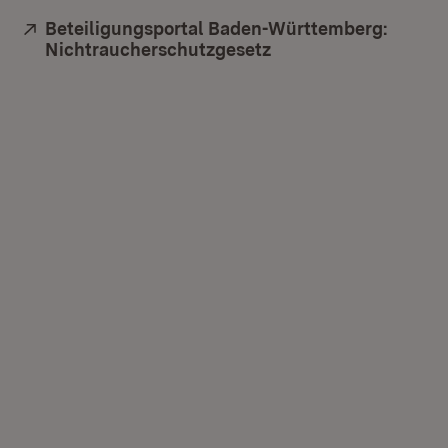
Extern:
Beteiligungsportal Baden-Württemberg:
Nichtraucherschutzgesetz
(Öffnet in neuem Fen