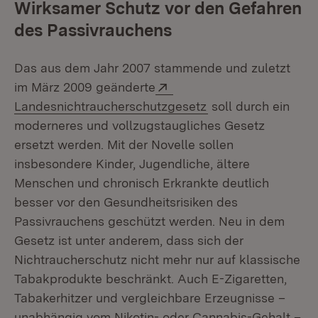
Wirksamer Schutz vor den Gefahren
des Passivrauchens
Das aus dem Jahr 2007 stammende und zuletzt
Extern:
im März 2009 geänderte
(Öffnet in neuem F
Landesnichtraucherschutzgesetz
soll durch ein
moderneres und vollzugstaugliches Gesetz
ersetzt werden. Mit der Novelle sollen
insbesondere Kinder, Jugendliche, ältere
Menschen und chronisch Erkrankte deutlich
besser vor den Gesundheitsrisiken des
Passivrauchens geschützt werden. Neu in dem
Gesetz ist unter anderem, dass sich der
Nichtraucherschutz nicht mehr nur auf klassische
Tabakprodukte beschränkt. Auch E-Zigaretten,
Tabakerhitzer und vergleichbare Erzeugnisse –
unabhängig vom Nikotin- oder Cannabis-Gehalt –