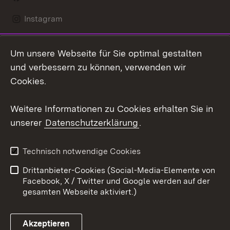
Instagram
LinkedIn
Um unsere Webseite für Sie optimal gestalten
Mastodon
und verbessern zu können, verwenden wir
Cookies.
Youtube
Weitere Informationen zu Cookies erhalten Sie in
Zum 
unserer
Datenschutzerklärung
.
Kontakt
Datenschutz
Erklärung zur
Benutzungshinweise
Technisch notwendige Cookies
Barrierefreiheit
Drittanbieter-Cookies (Social-Media-Elemente von
Impressum
Cookies
Facebook, X / Twitter und Google werden auf der
gesamten Webseite aktiviert.)
Akzeptieren
Link zum Landesportal