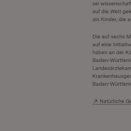
sei wissenschaft
auf die Welt ge
als Kinder, die
Die auf sechs M
auf eine Initia
haben an der Ka
Baden-Württemb
Landesärztekam
Krankenhausgese
Baden-Württem
Extern:
Natürliche G