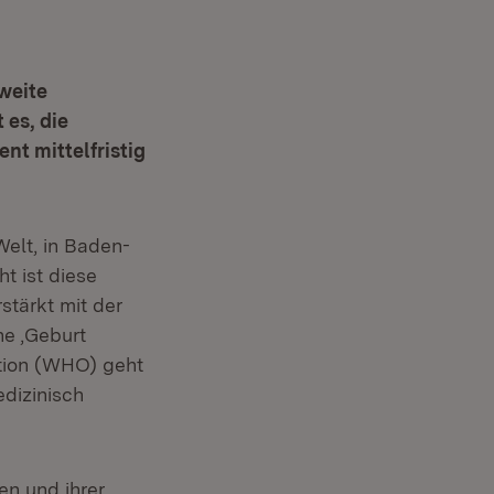
sweite
 es, die
nt mittelfristig
elt, in Baden-
t ist diese
stärkt mit der
ne ‚Geburt
sation (WHO) geht
edizinisch
n und ihrer