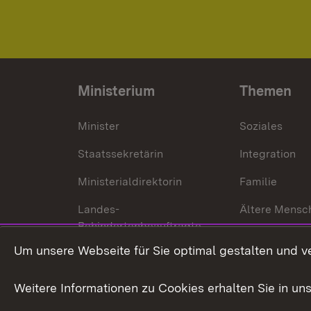
Ministerium
Themen
Minister
Soziales
Staatssekretärin
Integration
Ministerialdirektorin
Familie
Landes-
Ältere Mensc
Behindertenbeauftragte
Menschen mi
Um unsere Webseite für Sie optimal gestalten und v
Bürgerreferent
Behinderung
Karriere
Bürgerengag
Weitere Informationen zu Cookies erhalten Sie in un
Anfahrt
Gesundheit &