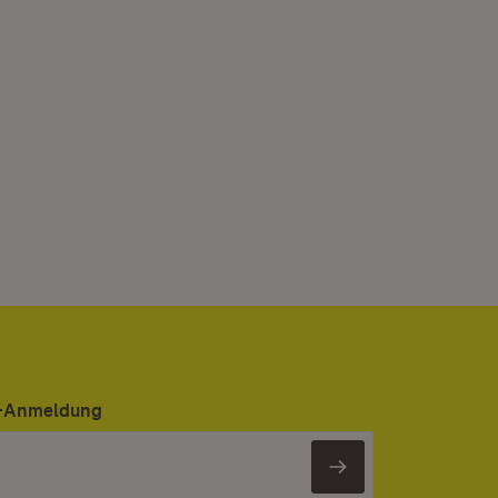
er-Anmeldung
Newsletter 