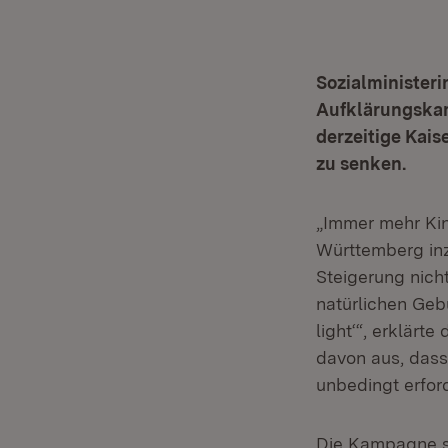
Sozialministeri
Aufklärungskamp
derzeitige Kais
zu senken.
„Immer mehr Kin
Württemberg inzw
Steigerung nicht
natürlichen Gebu
light‘“, erklärt
davon aus, dass 
unbedingt erford
Die Kampagne se