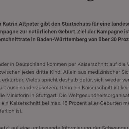
n Katrin Altpeter gibt den Startschuss für eine lande
agne zur natürlichen Geburt. Ziel der Kampagne ist
erschnittrate in Baden-Württemberg von über 30 Proze
der in Deutschland kommen per Kaiserschnitt auf die W
ischen jedes dritte Kind. Allein aus medizinischer Sich
 erklärbar. Vieles spricht deshalb dafür, sich wieder ver
rt auseinanderzusetzen. Denn ein Kaiserschnitt ist kei
e die Ministerin in Stuttgart. Die Weltgesundheitsorgani
ein Kaiserschnitt bei max. 15 Prozent aller Geburten m
erlich ist.
tzt auf eine umfassende Informierung der Schwangere