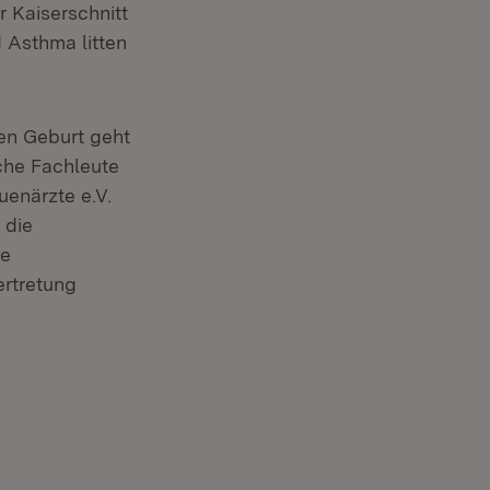
r Kaiserschnitt
 Asthma litten
en Geburt geht
iche Fachleute
uenärzte e.V.
 die
he
ertretung