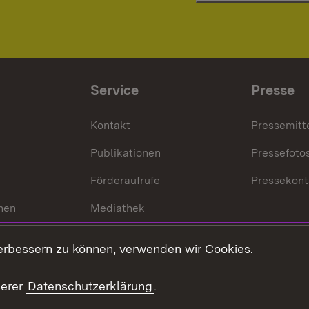
Service
Presse
Kontakt
Pressemitt
Publikationen
Pressefoto
Förderaufrufe
Pressekont
hen
Mediathek
t
Veranstaltungen
erbessern zu können, verwenden wir Cookies.
en
RSS
ement
serer
Datenschutzerklärung
.
 Pflege