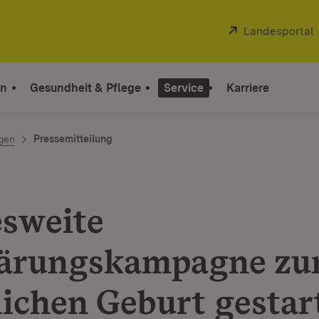
Extern:
Landesportal
on
Gesundheit & Pflege
Service
Karriere
ngen
Pressemitteilung
sweite
ärungskampagne zu
lichen Geburt gestar