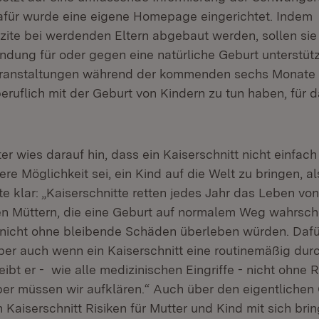
für wurde eine eigene Homepage eingerichtet. Indem
zite bei werdenden Eltern abgebaut werden, sollen sie i
ndung für oder gegen eine natürliche Geburt unterstüt
ranstaltungen während der kommenden sechs Monate 
beruflich mit der Geburt von Kindern zu tun haben, für
ter wies darauf hin, dass ein Kaiserschnitt nicht einfach
re Möglichkeit sei, ein Kind auf die Welt zu bringen, al
lte klar: „Kaiserschnitte retten jedes Jahr das Leben v
en Müttern, die eine Geburt auf normalem Weg wahrsche
nicht ohne bleibende Schäden überleben würden. Dafü
ber auch wenn ein Kaiserschnitt eine routinemäßig dur
eibt er - wie alle medizinischen Eingriffe - nicht ohne R
ber müssen wir aufklären.“ Auch über den eigentliche
 Kaiserschnitt Risiken für Mutter und Kind mit sich bri