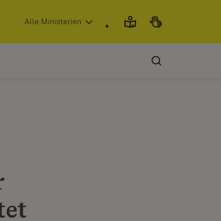
(Öffnet in neuem Fenster)
Alle Ministerien
r
tet