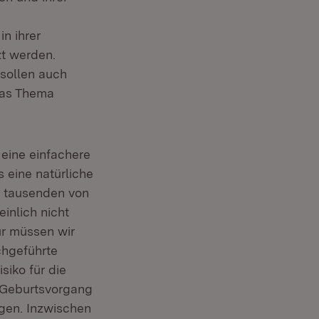
n ihrer
zt werden.
sollen auch
 das Thema
 eine einfachere
s eine natürliche
on tausenden von
inlich nicht
r müssen wir
chgeführte
isiko für die
n Geburtsvorgang
ngen. Inzwischen