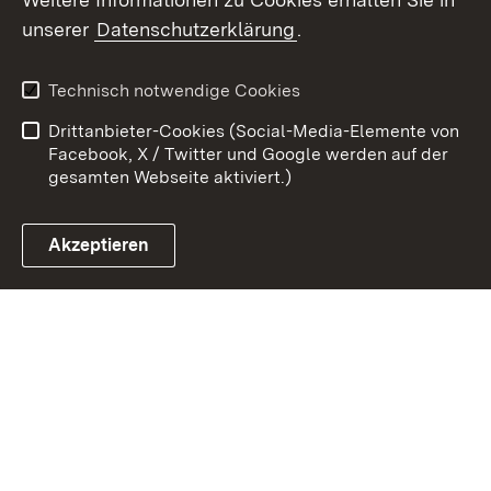
Zum 
unserer
Datenschutzerklärung
.
Kontakt
Datenschutz
Erklärung zur
Benutzungshinweise
Technisch notwendige Cookies
Barrierefreiheit
Drittanbieter-Cookies (Social-Media-Elemente von
Impressum
Cookies
Facebook, X / Twitter und Google werden auf der
gesamten Webseite aktiviert.)
Akzeptieren
Link zum Landesportal