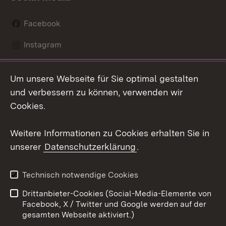
Facebook
Instagram
LinkedIn
Um unsere Webseite für Sie optimal gestalten
Mastodon
und verbessern zu können, verwenden wir
Cookies.
Youtube
Weitere Informationen zu Cookies erhalten Sie in
Zum 
unserer
Datenschutzerklärung
.
Kontakt
Datenschutz
Erklärung zur
Benutzungshinweise
Technisch notwendige Cookies
Barrierefreiheit
Drittanbieter-Cookies (Social-Media-Elemente von
Impressum
Cookies
Facebook, X / Twitter und Google werden auf der
gesamten Webseite aktiviert.)