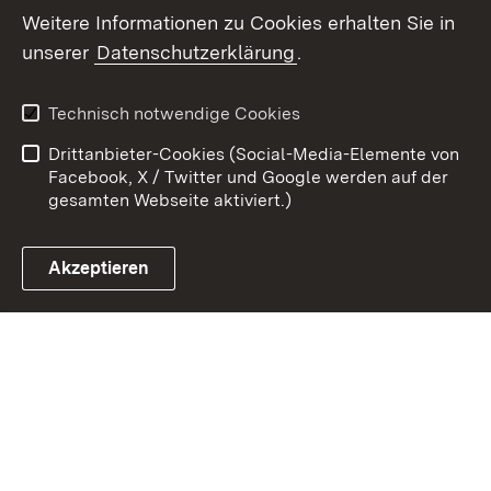
Weitere Informationen zu Cookies erhalten Sie in
Zum 
unserer
Datenschutzerklärung
.
Kontakt
Datenschutz
Erklärung zur
Benutzungshinweise
Technisch notwendige Cookies
Barrierefreiheit
Drittanbieter-Cookies (Social-Media-Elemente von
Impressum
Cookies
Facebook, X / Twitter und Google werden auf der
gesamten Webseite aktiviert.)
Akzeptieren
Link zum Landesportal