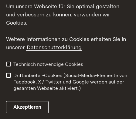
Um unsere Webseite für Sie optimal gestalten
Mastodon
und verbessern zu können, verwenden wir
Cookies.
Youtube
Weitere Informationen zu Cookies erhalten Sie in
Zum 
unserer
Datenschutzerklärung
.
Kontakt
Datenschutz
Erklärung zur
Benutzungshinweise
Technisch notwendige Cookies
Barrierefreiheit
Drittanbieter-Cookies (Social-Media-Elemente von
Impressum
Cookies
Facebook, X / Twitter und Google werden auf der
gesamten Webseite aktiviert.)
Akzeptieren
Link zum Landesportal