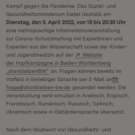
Kampf gegen die Pandemie. Das Sozial- und
Gesundheitsministerium bietet deshalb am
Dienstag, den 5. April 2022, von 18 bis 20:30 Uhr
eine mehrsprachige Informationsveranstaltung
zur Corona-Schutzimpfung mit Expertinnen und
Experten aus der Wissenschaft sowie der Kinder-
Extern:
und Jugendmedizin auf der
Website
der Impfkampagne in Baden-Württemberg
(Öffnet in neuem Fenster)
„dranbleibenBW“
an. Fragen können bereits im
E-Mail
Vorfeld in beliebiger Sprache per E-Mail an
frage@dranbleiben-bw.de
gesendet werden. Die
Veranstaltung wird simultan in Arabisch, Englisch,
Französisch, Rumänisch, Russisch, Türkisch,
Ukrainisch sowie in Gebärdensprache übersetzt.
Nach dem Grußwort von Gesundheits- und