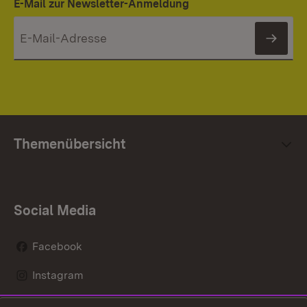
E-Mail zur Newsletter-Anmeldung
News
Themenübersicht
Social Media
Facebook
Instagram
LinkedIn