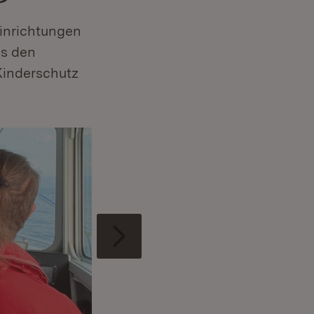
Einrichtungen
us den
 Kinderschutz