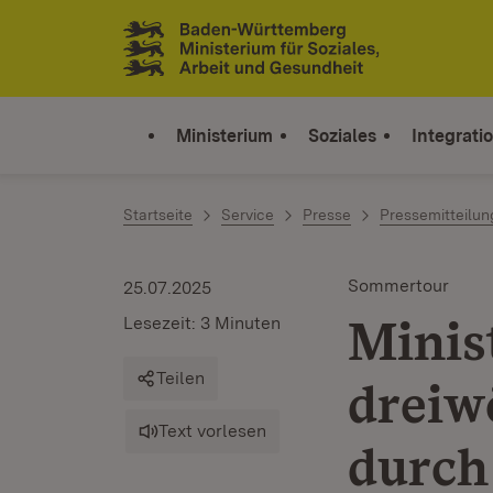
Zum Inhalt springen
Link zur Startseite
Ministerium
Soziales
Integrati
Startseite
Service
Presse
Pressemitteilu
Sommertour
25.07.2025
Minis
Lesezeit: 3 Minuten
Teilen
dreiw
Text vorlesen
durch