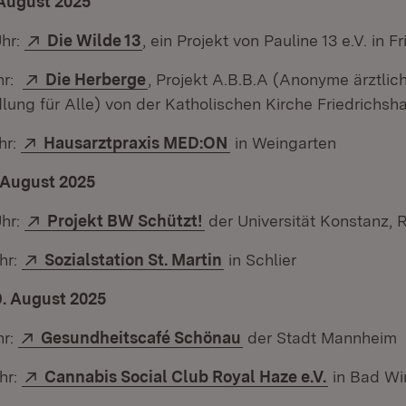
 August 2025
Extern:
(Öffnet in neuem Fenster)
Uhr:
Die Wilde 13
, ein Projekt von Pauline 13 e.V. in 
Extern:
(Öffnet in neuem Fenster)
hr:
Die Herberge
, Projekt A.B.B.A (Anonyme ärztli
ung für Alle) von der Katholischen Kirche Friedrichsh
Extern:
(Öffnet in neuem Fenst
hr:
Hausarztpraxis MED:ON
in Weingarten
 August 2025
Extern:
(Öffnet in neuem Fenster)
Uhr:
Projekt BW Schützt!
der Universität Konstanz,
Extern:
(Öffnet in neuem Fenste
hr:
Sozialstation St. Martin
in Schlier
9. August 2025
Extern:
(Öffnet in neuem Fen
hr:
Gesundheitscafé Schönau
der Stadt Mannheim
Extern:
(Öffnet in
hr:
Cannabis Social Club Royal Haze e.V.
in Bad W