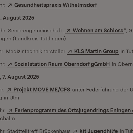
Extern:
(Öffnet in neu
hr:
Gesundheitspraxis Wilhelmsdorf
. August 2025
Extern:
(Öf
hr: Seniorengemeinschaft „
Wohnen am Schloss
“, 
gen (Landkreis Tuttlingen)
Extern:
(Öffn
hr: Medizintechnikhersteller
KLS Martin Group
in Tu
Extern:
(Öffnet 
hr:
Sozialstation Raum Oberndorf gGmbH
in Obern
 7. August 2025
Extern:
(Öffnet in neuem Fenster
hr:
Projekt MOVE ME/CFS
unter Federführung der Un
g in Ulm
Extern:
hr:
Ferienprogramm des Ortsjugendrings Eningen e
Achalm
Extern:
(Öffn
hr: Stadtteiltreff Brückenhaus
kit Jugendhilfe
in Tü