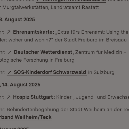
r Murgtalwerkstätten, Landratsamt Rastatt
3. August 2025
Extern:
(Öffnet in neuem Fenster)
hr:
Ehrenamtskarte
:
„Extra fürs Ehrenamt: Using the
der: woher und wohin?“ der Stadt Freiburg im Breisgau
Extern:
(Öffnet in neuem Fenst
hr:
Deutscher Wetterdienst
, Zentrum für Medizin –
ologische Forschung in Freiburg
Extern:
(Öffnet in neuem 
hr:
SOS-Kinderdorf Schwarzwald
in Sulzburg
 14. August 2025
Extern:
(Öffnet in neuem Fenster)
hr:
Hospiz Stuttgart
:
Kinder-, Jugend- und Erwachs
Uhr: Behindertenbegehung der Stadt Weilheim an der T
(Öffnet in neuem Fenster)
rband Weilheim/Teck