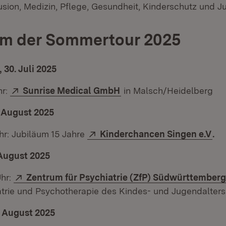
lusion, Medizin, Pflege, Gesundheit, Kinderschutz und J
m der Sommertour 2025
 30. Juli 2025
Extern:
(Öffnet in neuem Fenster
hr:
Sunrise Medical GmbH
in Malsch/Heidelberg
 August 2025
Extern:
(Öf
hr: Jubiläum 15 Jahre
Kinderchancen Singen e.V
.
August 2025
Extern:
Uhr:
Zentrum für Psychiatrie (ZfP) Südwürttember
atrie und Psychotherapie des Kindes- und Jugendalter
. August 2025