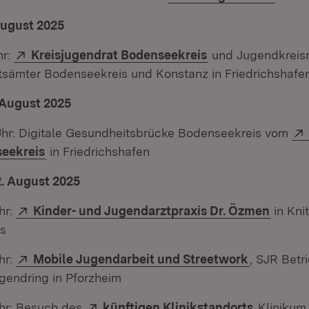
 August 2025
Extern:
(Öffnet in neuem 
hr:
Kreisjugendrat Bodenseekreis
und Jugendkreisr
tsämter Bodenseekreis und Konstanz in Friedrichshafe
 August 2025
Uhr: Digitale Gesundheitsbrücke Bodenseekreis vom
(Öffnet in neuem Fenster)
eekreis
in Friedrichshafen
2. August 2025
Extern:
(Öffne
hr:
Kinder- und Jugendarztpraxis Dr. Özmen
in Kni
is
Extern:
(Öffnet in
hr:
Mobile Jugendarbeit und Streetwork
, SJR Bet
gendring in Pforzheim
Extern:
(Öffnet i
Uhr: Besuch des
künftigen Klinikstandorts
Klinikum