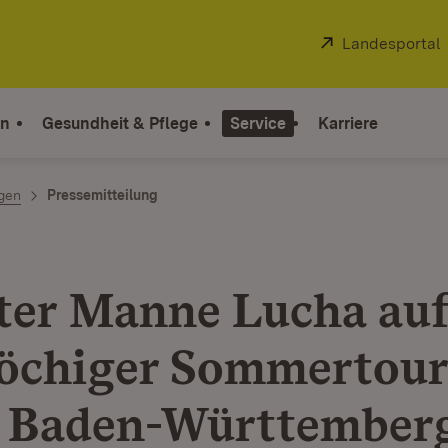
Extern:
Landesportal
on
Gesundheit & Pflege
Service
Karriere
ngen
Pressemitteilung
ter Manne Lucha au
öchiger Sommertour
 Baden-Württember