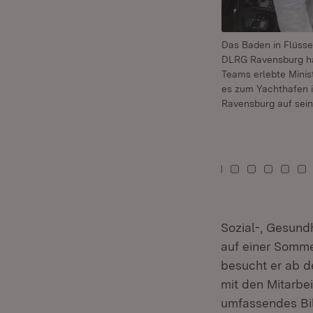
Das Baden in Flüsse
DLRG Ravensburg hat
Teams erlebte Minis
es zum Yachthafen 
Ravensburg auf sein
Zu Kachel: 0
Zu Kachel: 1
Zu Kachel: 2
Zu Kachel: 3
Zu Kachel: 4
Zu Kachel: 5
Zu Kachel: 6
Zu Kachel: 7
Zu Kachel: 8
Zu Kachel: 9
Zu Kachel: 10
Zu Kachel: 11
Zu Kachel: 12
Zu Kachel:
Zu Kach
Zu K
Z
Sozial-, Gesund
auf einer Somm
besucht er ab d
mit den Mitarbe
umfassendes Bil