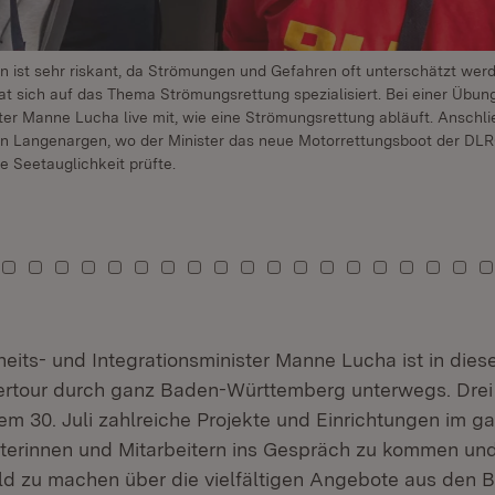
n ist sehr riskant, da Strömungen und Gefahren oft unterschätzt werd
 sich auf das Thema Strömungsrettung spezialisiert. Bei einer Übu
ter Manne Lucha live mit, wie eine Strömungsrettung abläuft. Anschl
in Langenargen, wo der Minister das neue Motorrettungsboot der DL
e Seetauglichkeit prüfte.
 13
el: 14
achel: 15
u Kachel: 16
Zu Kachel: 17
Zu Kachel: 18
Zu Kachel: 19
Zu Kachel: 20
Zu Kachel: 21
Zu Kachel: 22
Zu Kachel: 23
Zu Kachel: 24
Zu Kachel: 25
Zu Kachel: 26
Zu Kachel: 27
Zu Kachel: 28
Zu Kachel: 29
Zu Kachel: 30
Zu Kachel: 3
Zu Kachel
Zu Kac
Zu 
heits- und Integrationsminister Manne Lucha ist in die
ertour durch ganz Baden-Württemberg unterwegs. Dre
em 30. Juli zahlreiche Projekte und Einrichtungen im 
iterinnen und Mitarbeitern ins Gespräch zu kommen und
d zu machen über die vielfältigen Angebote aus den 