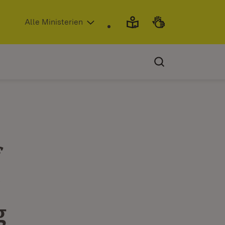
(Öffnet in neuem Fenster)
Alle Ministerien
f
g