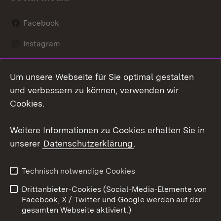
Facebook
Instagram
LinkedIn
Um unsere Webseite für Sie optimal gestalten
Mastodon
und verbessern zu können, verwenden wir
Cookies.
Youtube
Weitere Informationen zu Cookies erhalten Sie in
Zum 
unserer
Datenschutzerklärung
.
Kontakt
Datenschutz
Erklärung zur
Benutzungshinweise
Technisch notwendige Cookies
Barrierefreiheit
Drittanbieter-Cookies (Social-Media-Elemente von
Impressum
Cookies
Facebook, X / Twitter und Google werden auf der
gesamten Webseite aktiviert.)