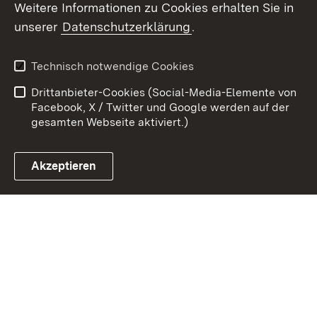
Weitere Informationen zu Cookies erhalten Sie in
Zum 
unserer
Datenschutzerklärung
.
Kontakt
Datenschutz
Erklärung zur
Benutzungshinweise
Technisch notwendige Cookies
Barrierefreiheit
Drittanbieter-Cookies (Social-Media-Elemente von
Impressum
Cookies
Facebook, X / Twitter und Google werden auf der
gesamten Webseite aktiviert.)
Akzeptieren
Link zum Landesportal