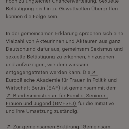
noch zu ungleicher Chancenverteilung. Sexuelle
Belästigung bis hin zu Gewaltvollen Übergriffen
können die Folge sein.
In der gemeinsamen Erklärung sprechen sich eine
Vielzahl von Akteurinnen und Akteuren aus ganz
Deutschland dafür aus, gemeinsam Sexismus und
sexuelle Belästigung zu erkennen, hinzusehen
und aufzuzeigen, wie dem wirksam
Extern:
entgegengetreten werden kann. Die
Europäische Akademie für Frauen in Politik und
(Öffnet in neuem Fenster)
Wirtschaft Berlin (EAF)
ist gemeinsam mit dem
Extern:
Bundesministerium für Familie, Senioren,
(Öffnet in neuem Fens
Frauen und Jugend (BMFSFJ)
für die Initiative
und ihre Umsetzung zuständig.
Extern:
Zur gemeinsamen Erklärung “Gemeinsam