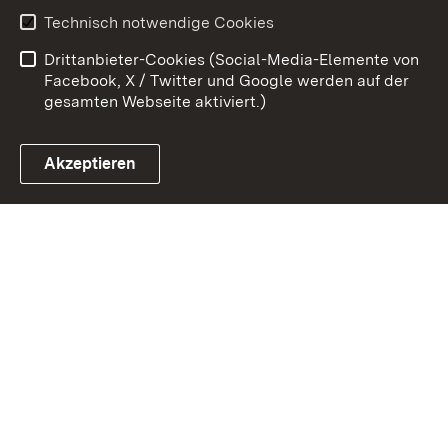
Erklärung zur
Benutzungshinweise
Technisch notwendige Cookies
Barrierefreiheit
Drittanbieter-Cookies (Social-Media-Elemente von
Impressum
Cookies
Facebook, X / Twitter und Google werden auf der
gesamten Webseite aktiviert.)
Akzeptieren
Link zum Landesportal