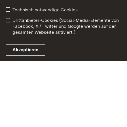
Erklärung zur
Benutzungshinweise
Technisch notwendige Cookies
Barrierefreiheit
Drittanbieter-Cookies (Social-Media-Elemente von
Impressum
Cookies
Facebook, X / Twitter und Google werden auf der
gesamten Webseite aktiviert.)
Akzeptieren
Link zum Landesportal