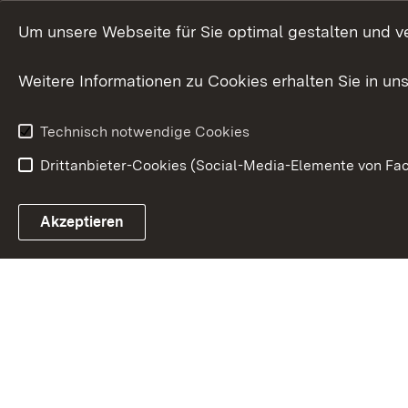
Menschen mi
Um unsere Webseite für Sie optimal gestalten und v
Bürgerreferent
Behinderung
Karriere
Bürgerengag
Weitere Informationen zu Cookies erhalten Sie in un
Anfahrt
Gesundheit &
Technisch notwendige Cookies
Drittanbieter-Cookies (Social-Media-Elemente von Fac
Link zum Landesportal
Akzeptieren