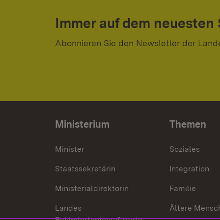
Immer auf dem neuesten
Abonnieren Sie den Newsletter der Land
Ministerium
Themen
Minister
Soziales
Staatssekretärin
Integration
Ministerialdirektorin
Familie
Landes-
Ältere Mensc
Behindertenbeauftragte