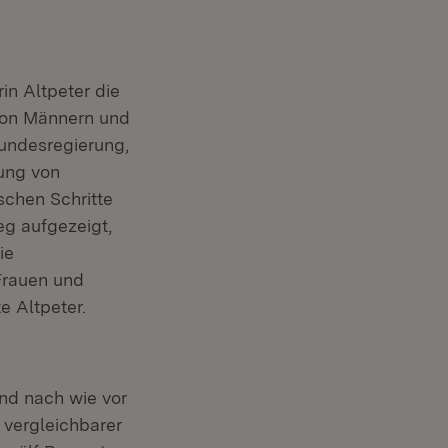
in Altpeter die
von Männern und
Bundesregierung,
gung von
schen Schritte
eg aufgezeigt,
ie
 Frauen und
e Altpeter.
nd nach wie vor
 vergleichbarer