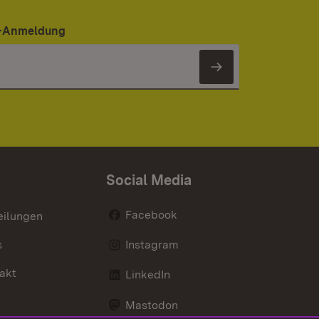
er-Anmeldung
Newsletter 
Social Media
Facebook
eilungen
s
Instagram
akt
LinkedIn
Mastodon