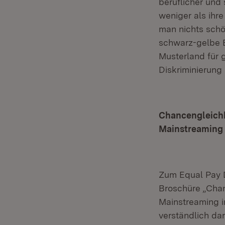
beruflicher und
weniger als ihr
man nichts schön
schwarz-gelbe B
Musterland für 
Diskriminierung
Chancengleichh
Mainstreaming 
Zum Equal Pay D
Broschüre „Chan
Mainstreaming i
verständlich da