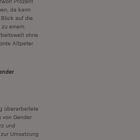
zwölf Prozent
uen, da kann
 Blick auf die
g zu einem
rbeitswelt ohne
nte Altpeter.
Gender
g überarbeitete
g von Gender
rz und
n zur Umsetzung