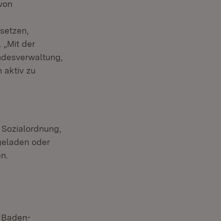
von
setzen,
 „Mit der
andesverwaltung,
 aktiv zu
 Sozialordnung,
geladen oder
n.
n Baden-