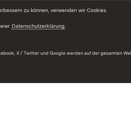
t
Veranstaltungen
erbessern zu können, verwenden wir Cookies.
en
RSS
ement
serer
Datenschutzerklärung
.
 Pflege
ebook, X / Twitter und Google werden auf der gesamten Webs
Kontakt
Datenschutz
Erklärung zur Barrierefreiheit