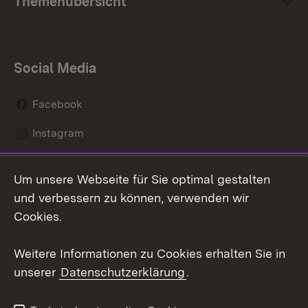
Themenübersicht
Social Media
Facebook
Instagram
LinkedIn
Um unsere Webseite für Sie optimal gestalten
Mastodon
und verbessern zu können, verwenden wir
Cookies.
Youtube
Weitere Informationen zu Cookies erhalten Sie in
Zum 
unserer
Datenschutzerklärung
.
Kontakt
Datenschutz
Erklärung zur
Benutzungshinweise