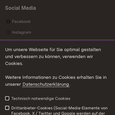
Social Media
Facebook
Instagram
LinkedIn
Um unsere Webseite für Sie optimal gestalten
Mastodon
und verbessern zu können, verwenden wir
Cookies.
Youtube
Weitere Informationen zu Cookies erhalten Sie in
Zum 
unserer
Datenschutzerklärung
.
Kontakt
Datenschutz
Erklärung zur
Benutzungshinweise
Technisch notwendige Cookies
Barrierefreiheit
Drittanbieter-Cookies (Social-Media-Elemente von
Impressum
Cookies
Facebook, X / Twitter und Google werden auf der