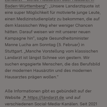
(Öffnet in neuem Fenster)
Baden-Württemberg“
: „Unsere Landarztquote ist
eine super Möglichkeit für motivierte junge Leute,
einen Medizinstudienplatz zu bekommen, die auf
dem klassischen Weg eher weniger Chancen
hätten. Darauf weisen wir mit unserer neuen
Kampagne hin“, sagte Gesundheitsminister
Manne Lucha am Sonntag (5. Februar) in
Stuttgart. „Manche Vorstellung vom klassischen
Landarzt ist längst Schnee von gestern. Wir
suchen engagierte Menschen, die das Berufsbild
der modernen Hausärztin und des modernen
Hausarztes prägen wollen.“
Alle Informationen gibt es gebündelt auf der
Extern:
(Öffnet in neuem Fens
Website
https://ländarzt.de
und auf
verschiedenen Social-Media-Kanälen. Seit 2021