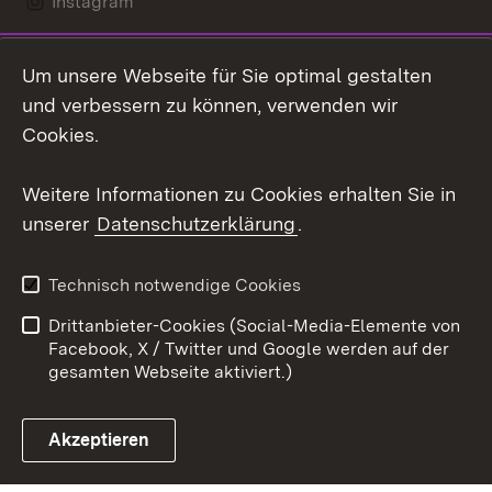
Instagram
LinkedIn
Um unsere Webseite für Sie optimal gestalten
Mastodon
und verbessern zu können, verwenden wir
Cookies.
Youtube
Weitere Informationen zu Cookies erhalten Sie in
Zum 
unserer
Datenschutzerklärung
.
Kontakt
Datenschutz
Erklärung zur
Benutzungshinweise
Technisch notwendige Cookies
Barrierefreiheit
Drittanbieter-Cookies (Social-Media-Elemente von
Impressum
Cookies
Facebook, X / Twitter und Google werden auf der
gesamten Webseite aktiviert.)
Akzeptieren
Link zum Landesportal