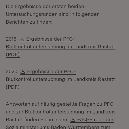
Die Ergebnisse der ersten beiden
Untersuchungsrunden sind in folgenden
Berichten zu finden:
Download:
2018:
Ergebnisse der PFC-
Blutkontrolluntersuchung im Landkreis Rastatt
(Öffnet in neuem Fenster)
(PDF)
Download:
2020:
Ergebnisse der PFC-
Blutkontrolluntersuchung im Landkreis Rastatt
(Öffnet in neuem Fenster)
(PDF)
Antworten auf häufig gestellte Fragen zu PFC
und zur Blutkontrolluntersuchung im Landkreis
Download:
Rastatt finden Sie in einem
FAQ-Papier des
Sozialministeriums Baden-Württemberg zum