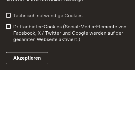
Kontakt
Datenschutz
Erklärung zur
Benutzungshinweise
Technisch notwendige Cookies
Barrierefreiheit
Drittanbieter-Cookies (Social-Media-Elemente von
Impressum
Cookies
Facebook, X / Twitter und Google werden auf der
gesamten Webseite aktiviert.)
Akzeptieren
Link zum Landesportal