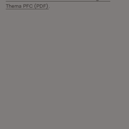
(Öffnet in neuem Fenster)
Thema PFC (PDF)
.