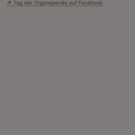
Extern:
(Öffnet in n
Tag der Organspende auf Facebook