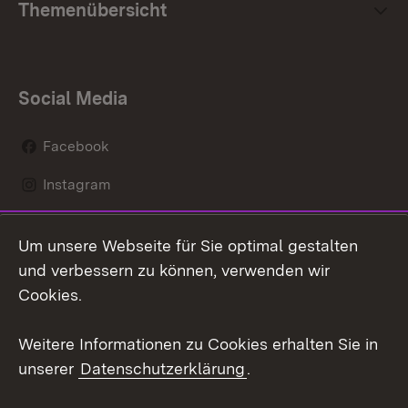
Themenübersicht
Social Media
Facebook
Instagram
LinkedIn
Um unsere Webseite für Sie optimal gestalten
Mastodon
und verbessern zu können, verwenden wir
Cookies.
Youtube
Weitere Informationen zu Cookies erhalten Sie in
Zum 
unserer
Datenschutzerklärung
.
Kontakt
Datenschutz
Erklärung zur
Benutzungshinweise