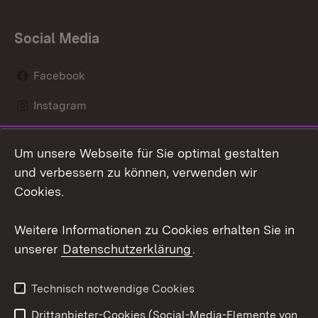
Social Media
Facebook
Instagram
LinkedIn
Um unsere Webseite für Sie optimal gestalten
Mastodon
und verbessern zu können, verwenden wir
Cookies.
Youtube
Weitere Informationen zu Cookies erhalten Sie in
Zum 
unserer
Datenschutzerklärung
.
Kontakt
Datenschutz
Erklärung zur
Benutzungshinweise
Technisch notwendige Cookies
Barrierefreiheit
Drittanbieter-Cookies (Social-Media-Elemente von
Impressum
Cookies