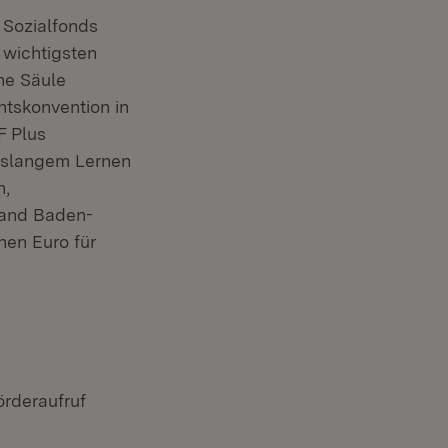
 Sozialfonds
r wichtigsten
he Säule
htskonvention in
F Plus
enslangem Lernen
n,
Land Baden-
nen Euro für
örderaufruf