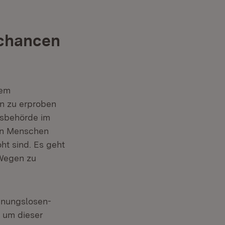
echancen
hem
n zu erproben
gsbehörde im
von Menschen
t sind. Es geht
 Wegen zu
ohnungslosen-
 um dieser