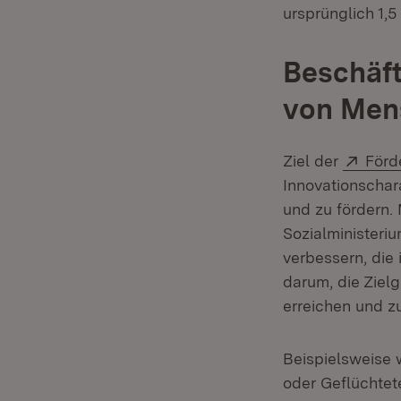
ursprünglich 1,5
Beschäft
von Men
Exte
Ziel der
Förde
Innovationschar
und zu fördern.
Sozialministeri
verbessern, die
darum, die Zie
erreichen und zu
Beispielsweise 
oder Geflüchtet