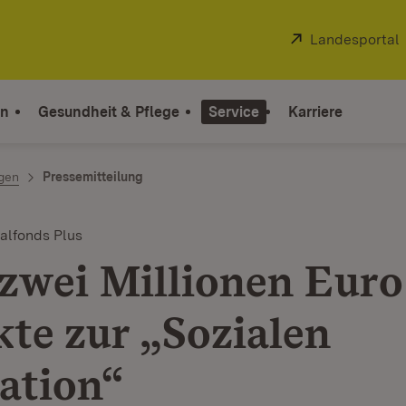
Extern:
Landesportal
on
Gesundheit & Pflege
Service
Karriere
ngen
Pressemitteilung
alfonds Plus
zwei Millionen Euro
kte zur „Sozialen
ation“