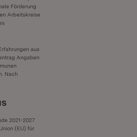
nale Förderung
len Arbeitskreise
es
Erfahrungen aus
ktantrag Angaben
mmunen
n. Nach
us
iode 2021-2027
Union (EU) für