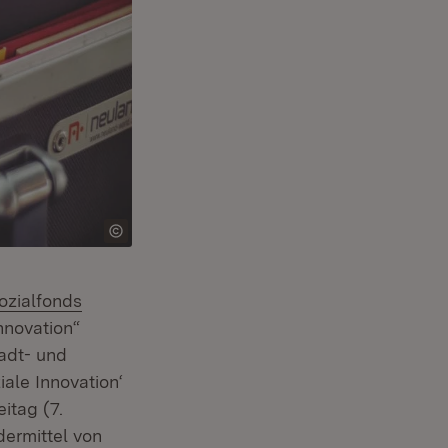
ozialfonds
Innovation“
tadt- und
iale Innovation‘
itag (7.
dermittel von