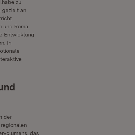
ilhabe zu
 gezielt an
richt
ti und Roma
ie Entwicklung
n. In
otionale
teraktive
 und
n der
 regionalen
dervolumens, das