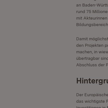
an Baden-Württe
rund 75 Millione
mit Akteurinnen
Bildungsbereichs
Damit möglichst
den Projekten p
machen, in wie
übertragbar sin
Abschluss der Pr
Hintergr
Der Europäische
das wichtigste 
Investitionen in