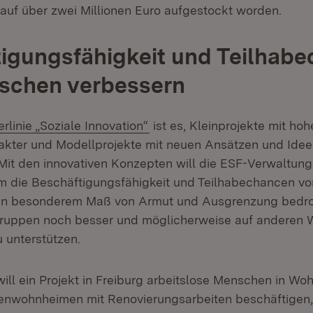
 auf über zwei Millionen Euro aufgestockt worden.
igungsfähigkeit und Teilhab
schen verbessern
rn:
(Öffnet in neuem Fenster)
rlinie „Soziale Innovation“
ist es, Kleinprojekte mit ho
akter und Modellprojekte mit neuen Ansätzen und Idee
 Mit den innovativen Konzepten will die ESF-Verwaltun
um die Beschäftigungsfähigkeit und Teilhabechancen 
 in besonderem Maß von Armut und Ausgrenzung bedroh
lgruppen noch besser und möglicherweise auf anderen
 unterstützen.
will ein Projekt in Freiburg arbeitslose Menschen in W
enwohnheimen mit Renovierungsarbeiten beschäftigen,