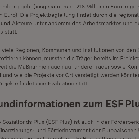
mberg geht (insgesamt rund 218 Millionen Euro, regio
n Euro). Die Projektbegleitung findet durch die regiona
 und Akteure unter anderem des Arbeitsmarktes und d
 statt.
 viele Regionen, Kommunen und Institutionen von den 
rofitieren können, mussten die Träger bereits im Proje
weit die Maßnahmen auch auf andere Träger sowie Ko
d und wie die Projekte vor Ort verstetigt werden könnte
ojekte findet eine Evaluation statt.
undinformationen zum ESF Pl
 Sozialfonds Plus (ESF Plus) ist auch in der Förderper
Finanzierungs- und Förderinstrument der Europäischen 
 Menschen. Er zielt darauf ab, die Beschäftigungs- und