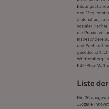
Bildungschancen
den Mitgliedstaa
Ziele ist es, z
sozialer Rechte
die Praxis umzu
insbesondere au
und Fachkräftes
gesellschaftlic
Württemberg ste
ESF-Plus-Maßna
Liste de
Die 36 ausgewäh
„Soziale Innova