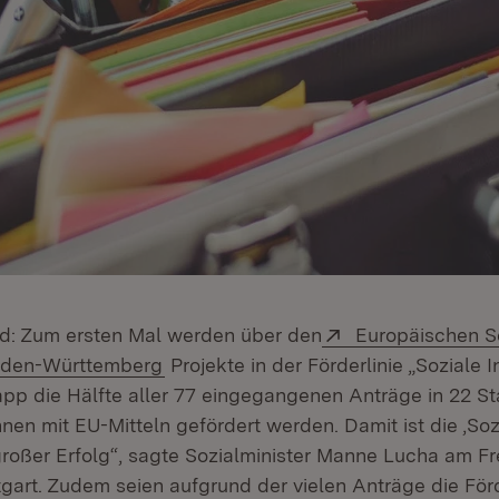
Extern:
d: Zum ersten Mal werden über den
Europäischen S
(Öffnet in neuem Fenster)
Baden-Württemberg
Projekte in der Förderlinie „Soziale 
napp die Hälfte aller 77 eingegangenen Anträge in 22 S
en mit EU-Mitteln gefördert werden. Damit ist die ‚Soz
großer Erfolg“, sagte Sozialminister Manne Lucha am Fre
tgart. Zudem seien aufgrund der vielen Anträge die För