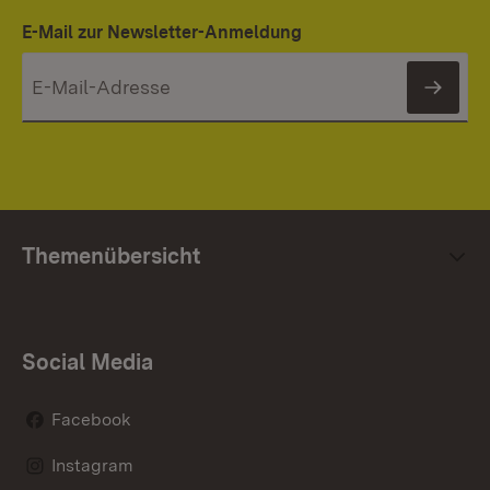
E-Mail zur Newsletter-Anmeldung
News
Themenübersicht
Social Media
Facebook
Instagram