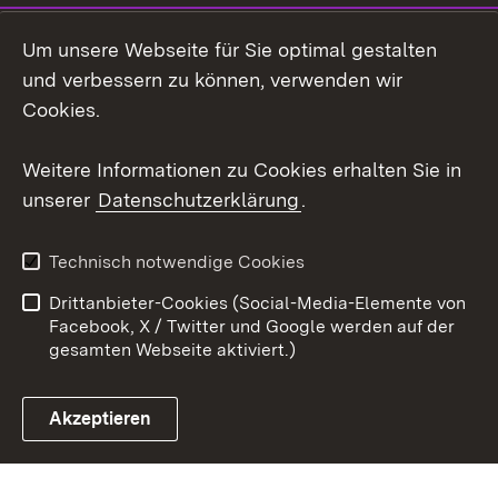
LinkedIn
Um unsere Webseite für Sie optimal gestalten
Mastodon
und verbessern zu können, verwenden wir
Cookies.
Youtube
Weitere Informationen zu Cookies erhalten Sie in
Zum 
unserer
Datenschutzerklärung
.
Kontakt
Datenschutz
Erklärung zur
Benutzungshinweise
Technisch notwendige Cookies
Barrierefreiheit
Drittanbieter-Cookies (Social-Media-Elemente von
Impressum
Cookies
Facebook, X / Twitter und Google werden auf der
gesamten Webseite aktiviert.)
Akzeptieren
Link zum Landesportal