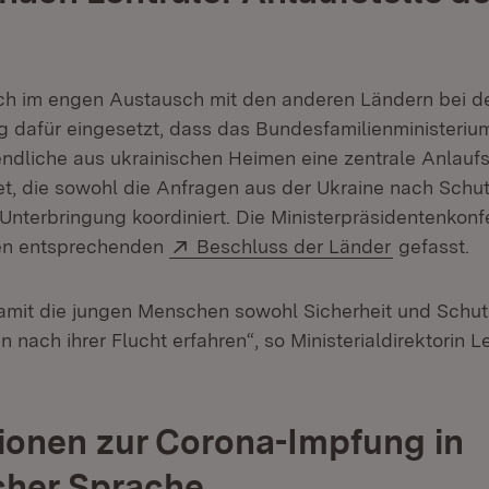
ch im engen Austausch mit den anderen Ländern bei d
 dafür eingesetzt, dass das Bundesfamilienministerium 
ndliche aus ukrainischen Heimen eine zentrale Anlaufs
et, die sowohl die Anfragen aus der Ukraine nach Schut
 Unterbringung koordiniert. Die Ministerpräsidentenkon
Extern:
(Öffnet in
en entsprechenden
Beschluss der Länder
gefasst.
 damit die jungen Menschen sowohl Sicherheit und Schut
ach ihrer Flucht erfahren“, so Ministerialdirektorin L
ionen zur Corona-Impfung in
cher Sprache