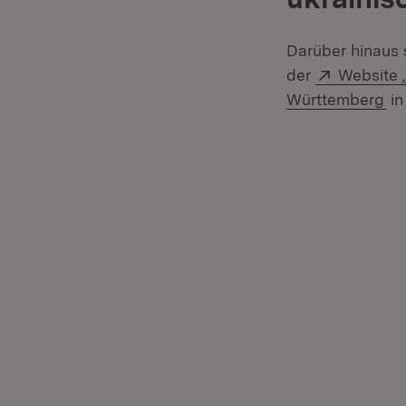
Darüber hinaus 
Extern:
der
Website 
(Ö
Württemberg
in