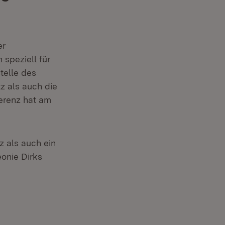
er
speziell für
telle des
z als auch die
ferenz hat am
 neuem Fenster)
z als auch ein
eonie Dirks