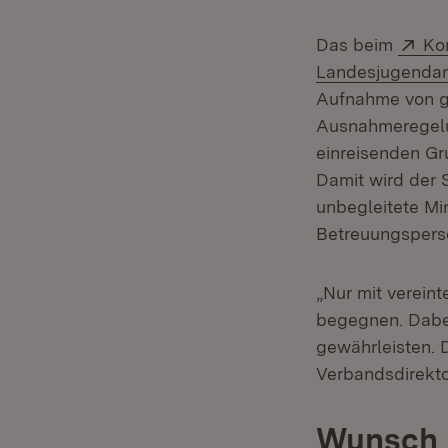
Ext
Das beim
Ko
Landesjugenda
Aufnahme von g
Ausnahmeregelun
einreisenden Gr
Damit wird der 
unbegleitete Mi
Betreuungspers
„Nur mit verein
begegnen. Dabei
gewährleisten. 
Verbandsdirekto
Wunsch n