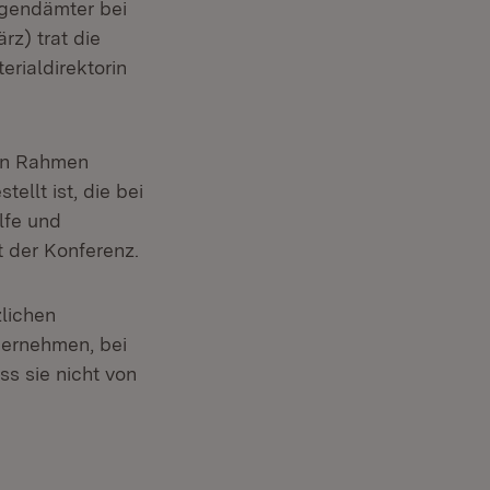
ugendämter bei
rz) trat die
erialdirektorin
len Rahmen
ellt ist, die bei
lfe und
t der Konferenz.
zlichen
bernehmen, bei
ss sie nicht von