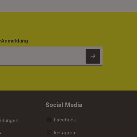
er-Anmeldung
Newsletter 
Social Media
Facebook
eilungen
s
Instagram