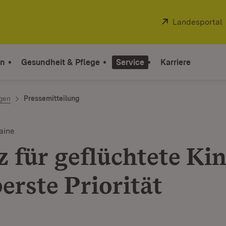
Extern:
Landesportal
on
Gesundheit & Pflege
Service
Karriere
ngen
Pressemitteilung
aine
z für geflüchtete Ki
erste Priorität