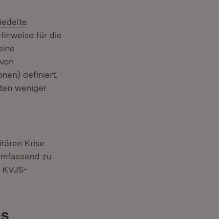
iedelte
inweise für die
eine
 von
en) definiert.
eten weniger
tären Krise
 umfassend zu
e KVJS-
es