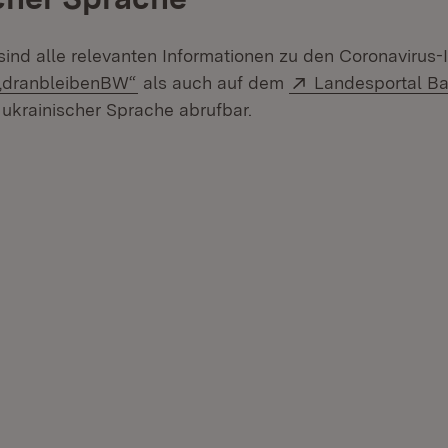
sind alle relevanten Informationen zu den Coronavirus
(Öffnet in neuem Fenster)
Extern:
„dranbleibenBW“
als auch auf dem
Landesportal B
ffnet in neuem Fenster)
 ukrainischer Sprache abrufbar.