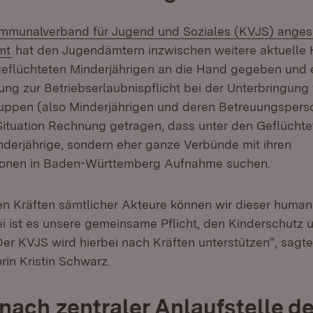
ern:
mmunalverband für Jugend und Soziales (KVJS) anges
(Öffnet in neuem Fenster)
mt
hat den Jugendämtern inzwischen weitere aktuelle H
eflüchteten Minderjährigen an die Hand gegeben und 
g zur Betriebserlaubnispflicht bei der Unterbringung
uppen (also Minderjährigen und deren Betreuungsperson
Situation Rechnung getragen, dass unter den Geflücht
nderjährige, sondern eher ganze Verbünde mit ihren
onen in Baden-Württemberg Aufnahme suchen.
ten Kräften sämtlicher Akteure können wir dieser humani
 ist es unsere gemeinsame Pflicht, den Kinderschutz
Der KVJS wird hierbei nach Kräften unterstützen“, sagt
rin Kristin Schwarz.
ach zentraler Anlaufstelle d