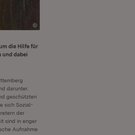
m die Hilfe für
n und dabei
rttemberg
nd darunter.
und geschützten
e sich Sozial-
retern der
t sind in enger
asche Aufnahme