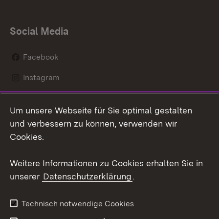
Social Media
Facebook
Instagram
LinkedIn
Um unsere Webseite für Sie optimal gestalten
Mastodon
und verbessern zu können, verwenden wir
Cookies.
Youtube
Weitere Informationen zu Cookies erhalten Sie in
Zum 
unserer
Datenschutzerklärung
.
Kontakt
Datenschutz
Erklärung zur
Benutzungshinweise
Technisch notwendige Cookies
Barrierefreiheit