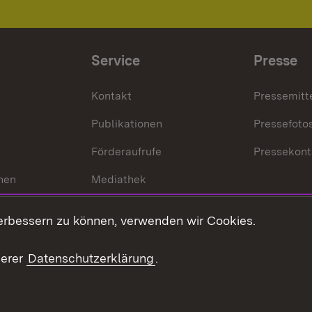
Service
Presse
Kontakt
Pressemitt
Publikationen
Pressefoto
Förderaufrufe
Pressekont
hen
Mediathek
t
Veranstaltungen
erbessern zu können, verwenden wir Cookies.
en
RSS
ement
serer
Datenschutzerklärung
.
 Pflege