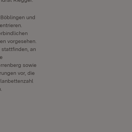
n Böblingen und
ntrieren.
erbindlichen
gen vorgesehen.
stattfinden, an
he
errenberg sowie
ungen vor, die
Planbettenzahl
.