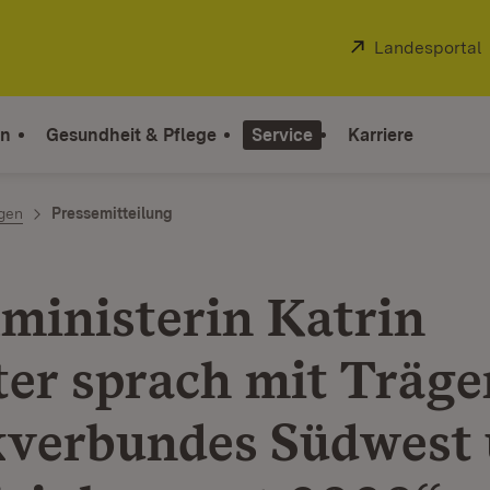
Extern:
Landesportal
on
Gesundheit & Pflege
Service
Karriere
ngen
Pressemitteilung
lministerin Katrin
ter sprach mit Träge
kverbundes Südwest 