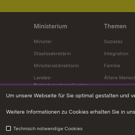
Ministerium
Themen
Minister
Soziales
Staatssekretärin
Integration
Ministerialdirektorin
Familie
Landes-
Ältere Mensc
Behindertenbeauftragte
Menschen mi
Um unsere Webseite für Sie optimal gestalten und v
Bürgerreferent
Behinderung
Karriere
Bürgerengag
Weitere Informationen zu Cookies erhalten Sie in un
Anfahrt
Gesundheit &
Technisch notwendige Cookies