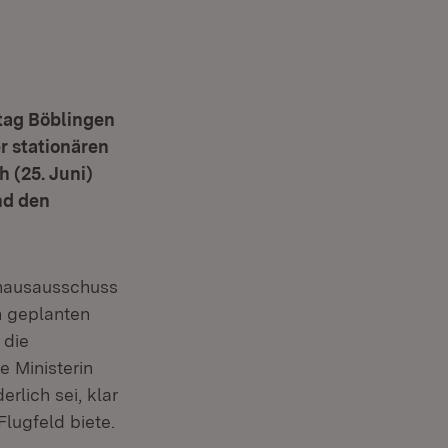
tag Böblingen
r stationären
 (25. Juni)
nd den
nhausausschuss
n geplanten
 die
e Ministerin
rlich sei, klar
lugfeld biete.