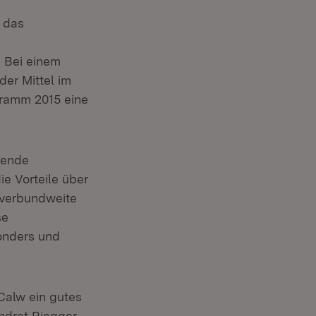
s das
 Bei einem
der Mittel im
ramm 2015 eine
hende
e Vorteile über
 verbundweite
se
onders und
Calw ein gutes
ndrat Riegger.