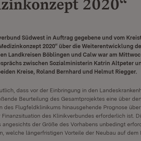
zinkonzept 2020“
verbund Südwest in Auftrag gegebene und vom Kreis
Medizinkonzept 2020“ über die Weiterentwicklung de
den Landkreisen Böblingen und Calw war am Mittwoch
sprächs zwischen Sozialministerin Katrin Altpeter u
beiden Kreise, Roland Bernhard und Helmut Riegger.
tlich, dass vor der Einbringung in den Landeskranke
ießende Beurteilung des Gesamtprojektes eine über de
n des Flugfeldklinikums hinausgehende Prognose über
Finanzsituation des Klinikverbundes erforderlich ist. Di
s angesichts der Größe des Vorhabens unbedingt erforde
n, welche längerfristigen Vorteile der Neubau auf dem F