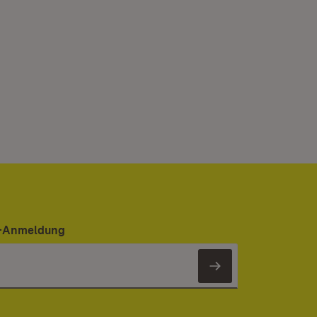
er-Anmeldung
Newsletter 