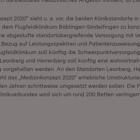
ept 2020“ sieht u. a. vor, die beiden Klinikstandorte i
f dem Flugfeldklinikum Böblingen-Sindelfingen zu konze
ine abgestufte standortübergreifende Versorgung mit v
 Bezug auf Leistungsspektren und Patientenzuweisun
ugfeldklinikum soll künftig die Schwerpunktversorgung 
Leonberg und Herrenberg soll künftig eine wohnortna
 vorgehalten werden. An den Standorten Leonberg, H
ht das „Medizinkonzept 2020“ erhebliche Umstrukturier
n Jahren schrittweise umgesetzt werden sollen. Die 
inikverbundes wird sich um rund 200 Betten verringern