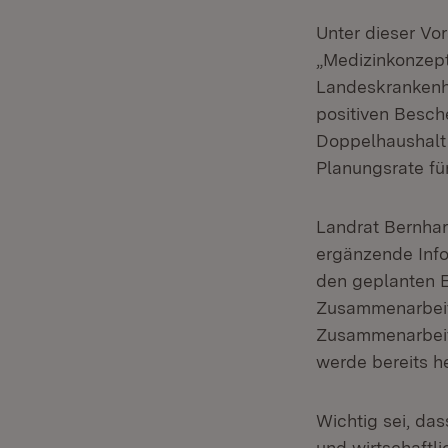
Unter dieser Vor
„Medizinkonzept
Landeskrankenh
positiven Besche
Doppelhaushalt
Planungsrate f
Landrat Bernhar
ergänzende Info
den geplanten E
Zusammenarbeit
Zusammenarbeit
werde bereits h
Wichtig sei, da
und wirtschaftli