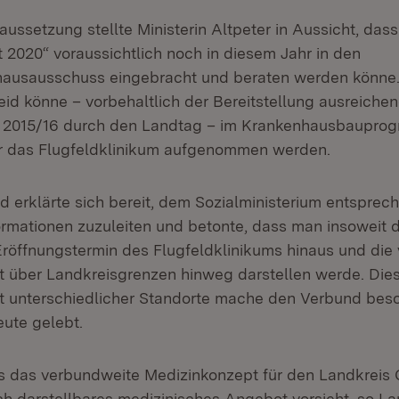
aussetzung stellte Ministerin Altpeter in Aussicht, das
 2020“ voraussichtlich noch in diesem Jahr in den
ausausschuss eingebracht und beraten werden könne.
id könne – vorbehaltlich der Bereitstellung ausreichen
 2015/16 durch den Landtag – im Krankenhausbauprog
ür das Flugfeldklinikum aufgenommen werden.
d erklärte sich bereit, dem Sozialministerium entsprec
rmationen zuzuleiten und betonte, dass man insoweit di
röffnungstermin des Flugfeldklinikums hinaus und die
 über Landkreisgrenzen hinweg darstellen werde. Die
 unterschiedlicher Standorte mache den Verbund bes
eute gelebt.
ss das verbundweite Medizinkonzept für den Landkreis 
ch darstellbares medizinisches Angebot vorsieht, so La