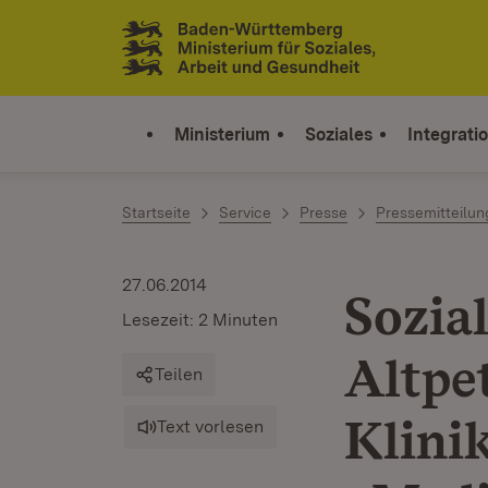
Zum Inhalt springen
Link zur Startseite
Ministerium
Soziales
Integrati
Startseite
Service
Presse
Pressemitteilu
27.06.2014
Sozia
Lesezeit: 2 Minuten
Altpe
Teilen
Klini
Text vorlesen