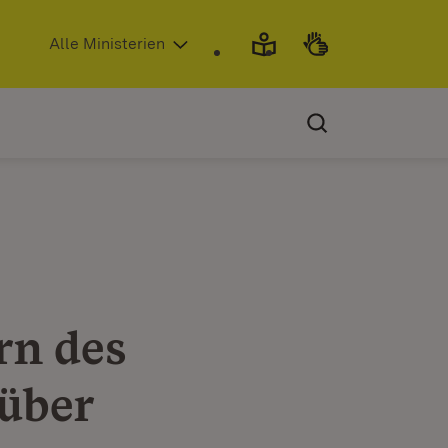
(Öffnet in neuem Fenster)
Alle Ministerien
rn des
über