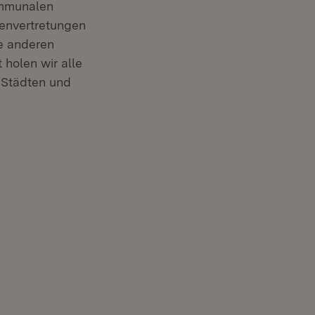
ommunalen
senvertretungen
ie anderen
 holen wir alle
n Städten und