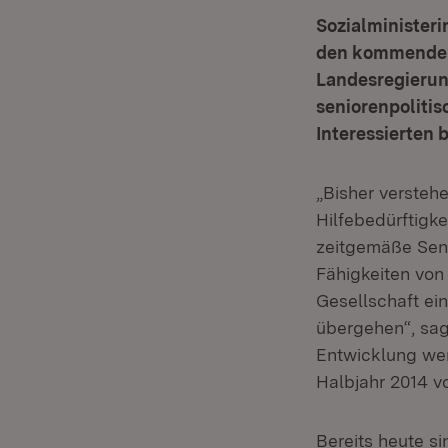
Sozialministeri
den kommenden 
Landesregierun
seniorenpolitis
Interessierten 
„Bisher versteh
Hilfebedürftigke
zeitgemäße Senio
Fähigkeiten von 
Gesellschaft ei
übergehen“, sagt
Entwicklung wer
Halbjahr 2014 v
Bereits heute s