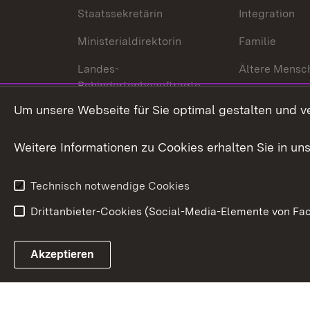
Staatssekretärin
Integration
Ministerialdirektorin
Familie
Landes-
Ältere Mensc
Behindertenbeauftragte
Menschen mi
Um unsere Webseite für Sie optimal gestalten und v
Bürgerreferent
Behinderung
Karriere
Bürgerengag
Weitere Informationen zu Cookies erhalten Sie in un
Anfahrt
Gesundheit &
Technisch notwendige Cookies
Drittanbieter-Cookies (Social-Media-Elemente von Fac
Link zum Landesportal
Akzeptieren