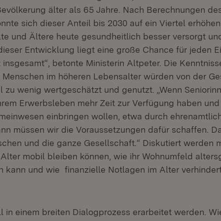
 Bevölkerung älter als 65 Jahre. Nach Berechnungen des
te sich dieser Anteil bis 2030 auf ein Viertel erhöhen
lte und Ältere heute gesundheitlich besser versorgt un
 dieser Entwicklung liegt eine große Chance für jeden E
 insgesamt“, betonte Ministerin Altpeter. Die Kenntniss
 Menschen im höheren Lebensalter würden von der Ges
el zu wenig wertgeschätzt und genutzt. „Wenn Seniorin
hrem Erwerbsleben mehr Zeit zur Verfügung haben und
emeinwesen einbringen wollen, etwa durch ehrenamtlic
n müssen wir die Voraussetzungen dafür schaffen. Dav
schen und die ganze Gesellschaft.“ Diskutiert werden 
 Alter mobil bleiben können, wie ihr Wohnumfeld alters
n kann und wie finanzielle Notlagen im Alter verhinde
l in einem breiten Dialogprozess erarbeitet werden. Wi