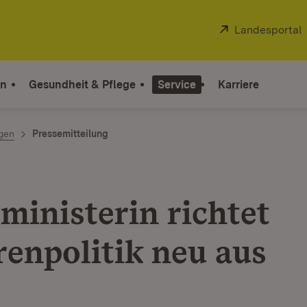
Extern:
Landesportal
on
Gesundheit & Pflege
Service
Karriere
ngen
Pressemitteilung
ministerin richtet
renpolitik neu aus