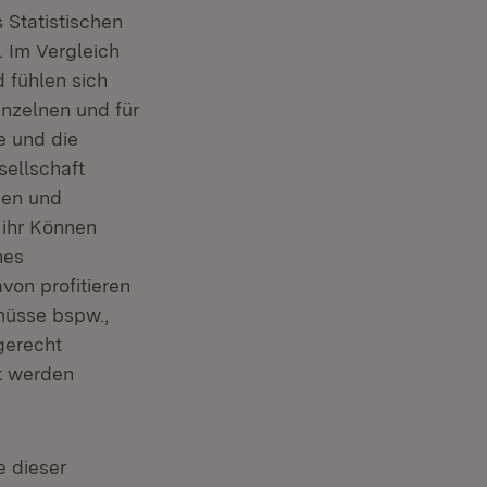
 Statistischen
. Im Vergleich
d fühlen sich
inzelnen und für
e und die
ellschaft
nen und
 ihr Können
hes
on profitieren
müsse bspw.,
gerecht
rt werden
e dieser