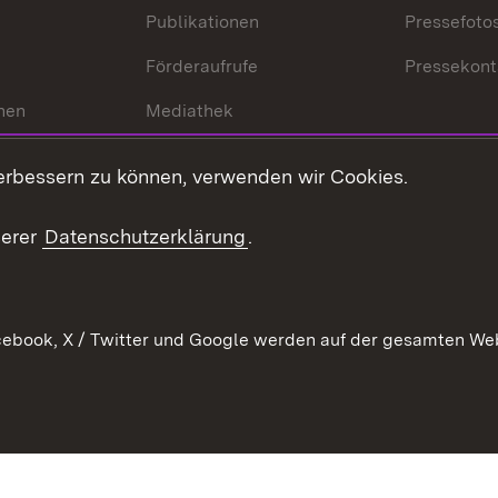
Publikationen
Pressefoto
Förderaufrufe
Pressekont
hen
Mediathek
t
Veranstaltungen
erbessern zu können, verwenden wir Cookies.
en
RSS
ement
serer
Datenschutzerklärung
.
 Pflege
ebook, X / Twitter und Google werden auf der gesamten Webs
Kontakt
Datenschutz
Erklärung zur Barrierefreiheit