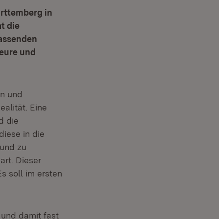
ürttemberg in
t die
fassenden
teure und
en und
ealität. Eine
d die
diese in die
 und zu
art. Dieser
 soll im ersten
 und damit fast