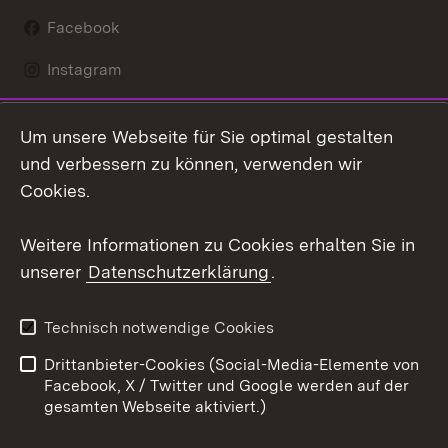
Facebook
Instagram
LinkedIn
Um unsere Webseite für Sie optimal gestalten
Mastodon
und verbessern zu können, verwenden wir
Cookies.
Youtube
Weitere Informationen zu Cookies erhalten Sie in
Zum 
unserer
Datenschutzerklärung
.
Kontakt
Datenschutz
Erklärung zur
Benutzungshinweise
Technisch notwendige Cookies
Barrierefreiheit
Drittanbieter-Cookies (Social-Media-Elemente von
Impressum
Cookies
Facebook, X / Twitter und Google werden auf der
gesamten Webseite aktiviert.)