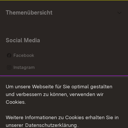
Themenübersicht
Social Media
Facebook
Instagram
LinkedIn
Um unsere Webseite für Sie optimal gestalten
Mastodon
und verbessern zu können, verwenden wir
Cookies.
Youtube
Weitere Informationen zu Cookies erhalten Sie in
Zum 
unserer
Datenschutzerklärung
.
Kontakt
Datenschutz