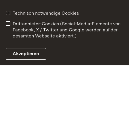
Erklärung zur
Benutzungshinweise
Technisch notwendige Cookies
Barrierefreiheit
Drittanbieter-Cookies (Social-Media-Elemente von
Impressum
Cookies
Facebook, X / Twitter und Google werden auf der
gesamten Webseite aktiviert.)
Akzeptieren
Link zum Landesportal