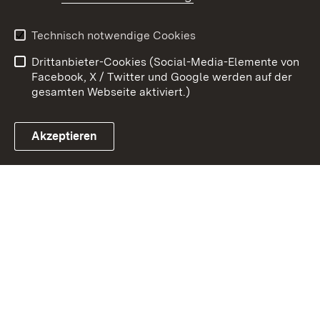
Kontakt
Datenschutz
Erklärung zur
Benutzungshinweise
Technisch notwendige Cookies
Barrierefreiheit
Drittanbieter-Cookies (Social-Media-Elemente von
Impressum
Cookies
Facebook, X / Twitter und Google werden auf der
gesamten Webseite aktiviert.)
Akzeptieren
Link zum Landesportal