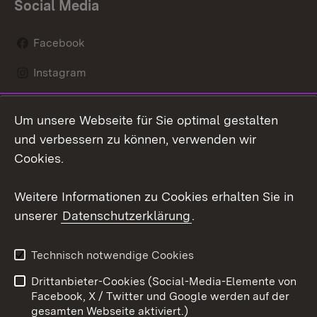
Social Media
Facebook
Instagram
LinkedIn
Um unsere Webseite für Sie optimal gestalten
Mastodon
und verbessern zu können, verwenden wir
Cookies.
Youtube
Weitere Informationen zu Cookies erhalten Sie in
Zum 
unserer
Datenschutzerklärung
.
Kontakt
Datenschutz
Erklärung zur
Benutzungshinweise
Technisch notwendige Cookies
Barrierefreiheit
Drittanbieter-Cookies (Social-Media-Elemente von
Impressum
Cookies
Facebook, X / Twitter und Google werden auf der
gesamten Webseite aktiviert.)