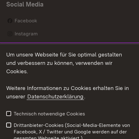
Social Media
Facebook
Instagram
LinkedIn
Um unsere Webseite für Sie optimal gestalten
Mastodon
und verbessern zu können, verwenden wir
Cookies.
Youtube
Weitere Informationen zu Cookies erhalten Sie in
Zum 
unserer
Datenschutzerklärung
.
Kontakt
Datenschutz
Erklärung zur
Benutzungshinweise
Technisch notwendige Cookies
Barrierefreiheit
Drittanbieter-Cookies (Social-Media-Elemente von
Impressum
Cookies
Facebook, X / Twitter und Google werden auf der
gesamten Webseite aktiviert.)