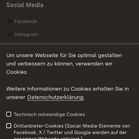
Social Media
Facebook
Instagram
LinkedIn
Um unsere Webseite für Sie optimal gestalten
Mastodon
und verbessern zu können, verwenden wir
Cookies.
Youtube
Weitere Informationen zu Cookies erhalten Sie in
Zum 
unserer
Datenschutzerklärung
.
Kontakt
Datenschutz
Erklärung zur
Benutzungshinweise
Technisch notwendige Cookies
Barrierefreiheit
Drittanbieter-Cookies (Social-Media-Elemente von
Impressum
Cookies
Facebook, X / Twitter und Google werden auf der
gesamten Webseite aktiviert.)