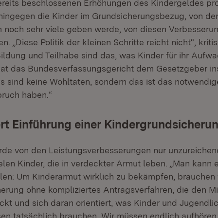
reits beschlossenen Erhöhungen des Kindergeldes prof
ss hingegen die Kinder im Grundsicherungsbezug, von d
 noch sehr viele geben werde, von diesen Verbesserun
n. „Diese Politik der kleinen Schritte reicht nicht“, kriti
Bildung und Teilhabe sind das, was Kinder für ihr Auf
at das Bundesverfassungsgericht dem Gesetzgeber ins
s sind keine Wohltaten, sondern das ist das notwendi
pruch haben.“
rt Einführung einer Kindergrundsicheru
de von den Leistungsverbesserungen nur unzureichend 
elen Kinder, die in verdeckter Armut leben. „Man kann e
en: Um Kinderarmut wirklich zu bekämpfen, brauchen 
erung ohne kompliziertes Antragsverfahren, die den M
ckt und sich daran orientiert, was Kinder und Jugendli
n tatsächlich brauchen. Wir müssen endlich aufhören