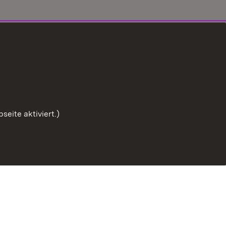
eite aktiviert.)
er-Anmeldung