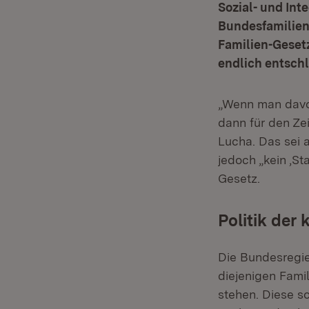
Sozial- und Int
Bundesfamilienm
Familien-Geset
endlich entschl
„Wenn man davo
dann für den Zei
Lucha. Das sei a
jedoch „kein ‚St
Gesetz.
Politik der 
Die Bundesregie
diejenigen Fami
stehen. Diese s