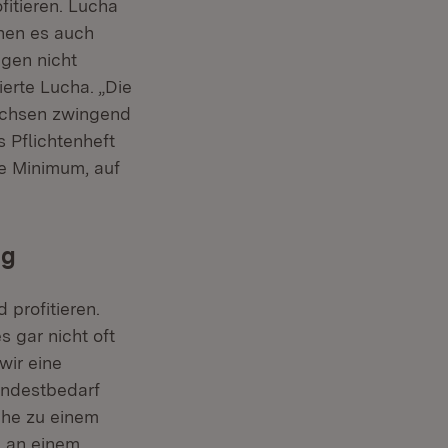
itieren. Lucha
enen es auch
gen nicht
sierte Lucha. „Die
wachsen zwingend
 Pflichtenheft
ge Minimum, auf
ng
profitieren.
s gar nicht oft
wir eine
indestbedarf
che zu einem
, an einem