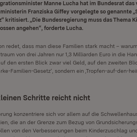
egrationsminister Manne Lucha hat im Bundesrat das
inisterin Franziska Giffey vorgelegte so genannte „
z“ kritisiert. „Die Bundesregierung muss das Thema 
ossen angehen“, forderte Lucha.
n redet, dass man diese Familien stark macht – waru
traum von drei Jahren nur 1,3 Milliarden Euro in die Han
uf den ersten Blick zwar viel Geld, auf den zweiten Bli
arke-Familien-Gesetz‘, sondern ein ‚Tropfen-auf-den-hei
kleinen Schritte reicht nicht
rung konzentriere sich vor allem auf die Schwellenhaus
lien, die an der Grenze zum Bezug von Grundsicherung
ollen von den Verbesserungen beim Kinderzuschlag und 