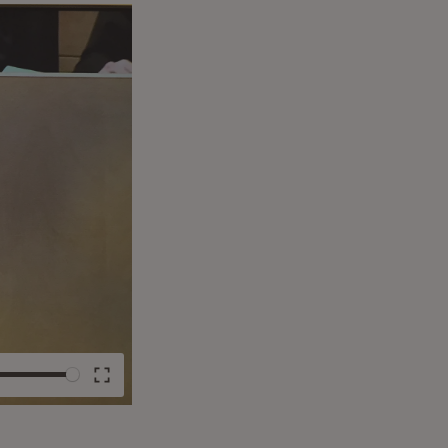
e
Enter
fullscreen