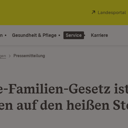
Extern:
Landesportal
on
Gesundheit & Pflege
Service
Karriere
ngen
Pressemitteilung
e-Familien-Gesetz is
en auf den heißen St