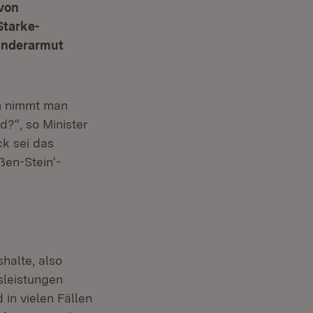
 von
Starke-
Kinderarmut
m nimmt man
d?“, so Minister
ck sei das
ßen-Stein‘-
halte, also
sleistungen
in vielen Fällen