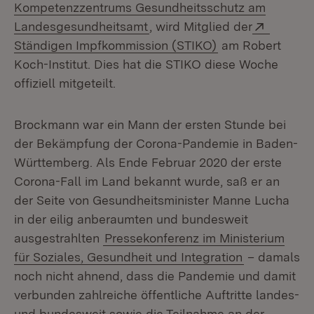
Kompetenzzentrums Gesundheitsschutz am
(Öffnet in neuem Fenster)
Extern:
Landesgesundheitsamt
, wird Mitglied der
(Öffnet in neuem
Ständigen Impfkommission (STIKO)
am Robert
Koch-Institut. Dies hat die STIKO diese Woche
offiziell mitgeteilt.
Brockmann war ein Mann der ersten Stunde bei
der Bekämpfung der Corona-Pandemie in Baden-
Württemberg. Als Ende Februar 2020 der erste
Corona-Fall im Land bekannt wurde, saß er an
der Seite von Gesundheitsminister Manne Lucha
in der eilig anberaumten und bundesweit
ausgestrahlten
Pressekonferenz im Ministerium
für Soziales, Gesundheit und Integration
– damals
noch nicht ahnend, dass die Pandemie und damit
verbunden zahlreiche öffentliche Auftritte landes-
und bundesweit sowie die Teilnahme an der