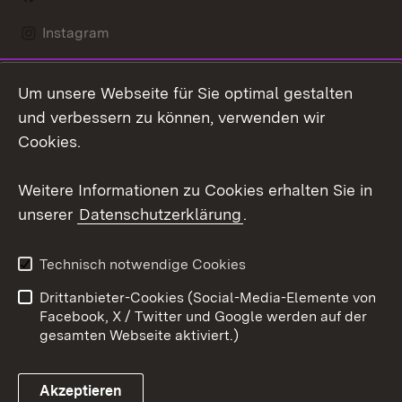
Instagram
LinkedIn
Um unsere Webseite für Sie optimal gestalten
Mastodon
und verbessern zu können, verwenden wir
Cookies.
Youtube
Weitere Informationen zu Cookies erhalten Sie in
Zum 
unserer
Datenschutzerklärung
.
Kontakt
Datenschutz
Erklärung zur
Benutzungshinweise
Technisch notwendige Cookies
Barrierefreiheit
Drittanbieter-Cookies (Social-Media-Elemente von
Impressum
Cookies
Facebook, X / Twitter und Google werden auf der
gesamten Webseite aktiviert.)
Akzeptieren
Link zum Landesportal